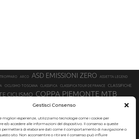
ASD EMISSIONI ZERO
STROPPARO
ARCO
ASSIETTA LEGEND
CLASSIFICHE
CICLISMO TOSCANA
A
CLASSIFICA
CLASSIFICA TOUR DE FRANCE
COPPA PIEMONTE MTB
E CICLISMO
NER
FABIO ARU
Gestisci Consenso
FIAB
FILIPPO GANNA
FINALE LIGURE
EVEREST
GERHARD KERSCHBAUMER
GIACOMO NIZZOLO
GILBERTO SIMONI
le migliori esperienze, utilizziamo tecnologie come i cookie per
HERVÉ BARMASSE
INSUBRIA BIKE FESTIVAL
e/o accedere alle informazioni del dispositivo. Il consenso a queste
BARMASSE
ci permetterà di elaborare dati come il comportamento di navigazione o
LUCA BRAIDOT
G
MARATHON BIKE DELLA BRIANZA
questo sito. Non acconsentire o ritirare il consenso può influire