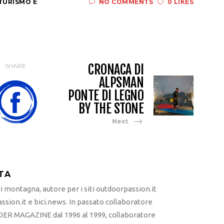
TURISMO E
NO COMMENTS
0 LIKES
CRONACA DI
SHARE
ALPSMAN
PONTE DI LEGNO
BY THE STONE
Next
TA
 montagna, autore per i siti outdoorpassion.it
sion.it e bici.news. In passato collaboratore
ER MAGAZINE dal 1996 al 1999, collaboratore