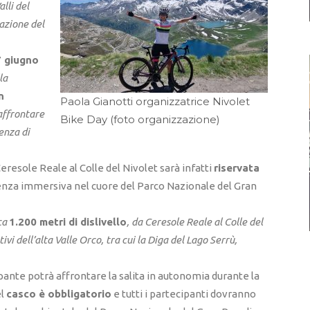
lli del
azione del
 giugno
la
n
Paola Gianotti organizzatrice Nivolet
affrontare
Bike Day (foto organizzazione)
senza di
eresole Reale al Colle del Nivolet sarà infatti
riservata
enza immersiva nel cuore del Parco Nazionale del Gran
ca
1.200 metri di dislivello
, da Ceresole Reale al Colle del
vi dell’alta Valle Orco, tra cui la Diga del Lago Serrù,
pante potrà affrontare la salita in autonomia durante la
el
casco è obbligatorio
e tutti i partecipanti dovranno