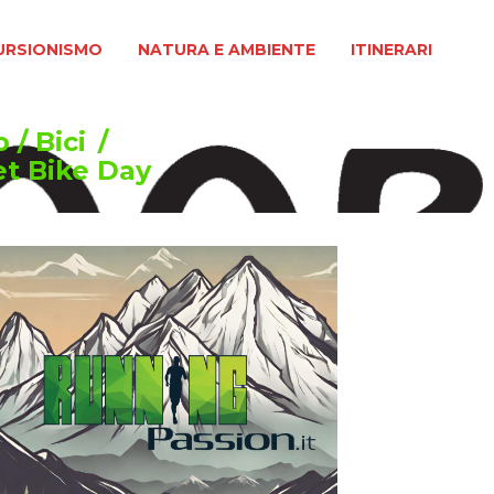
MO
NATURA E AMBIENTE
ITINERARI
URSIONISMO
NATURA E AMBIENTE
ITINERARI
o
/
Bici
/
et Bike Day