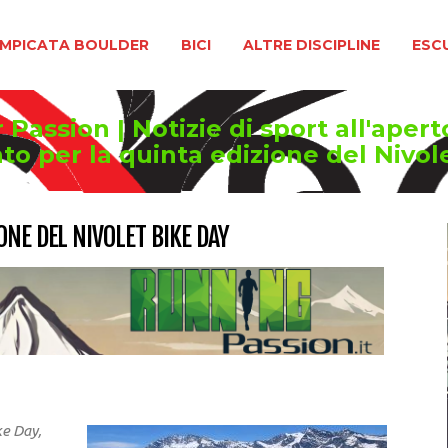
BOULDER
BICI
ALTRE DISCIPLINE
ESCURSIONIS
MPICATA BOULDER
BICI
ALTRE DISCIPLINE
ESC
Passion | Notizie di sport all'apert
to per la quinta edizione del Nivol
ONE DEL NIVOLET BIKE DAY
ke Day,