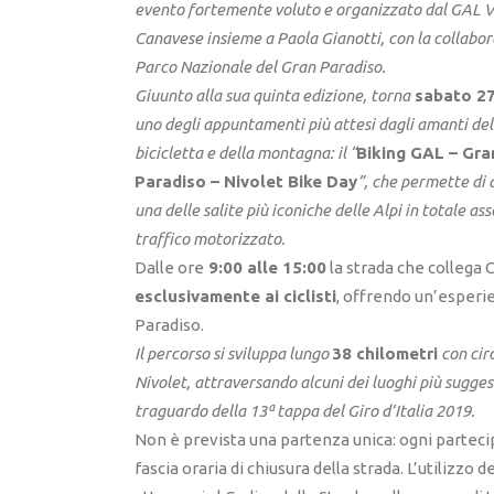
evento fortemente voluto e organizzato dal GAL Va
Canavese insieme a Paola Gianotti, con la collabor
Parco Nazionale del Gran Paradiso.
Giu
unto alla sua quinta edizione, torna
sabato 27
uno degli appuntamenti più attesi dagli amanti del
bicicletta e della montagna: il “
Biking GAL – Gra
Paradiso – Nivolet Bike Day
”, che permette di 
una delle salite più iconiche delle Alpi in totale as
traffico motorizzato.
Dalle ore
9:00 alle 15:00
la strada che collega C
esclusivamente ai ciclisti
, offrendo un’esperi
Paradiso.
Il percorso si sviluppa lungo
38 chilometri
con cir
Nivolet, attraversando alcuni dei luoghi più suggesti
traguardo della 13ª tappa del Giro d’Italia 2019.
Non è prevista una partenza unica: ogni parteci
fascia oraria di chiusura della strada. L’utilizzo d