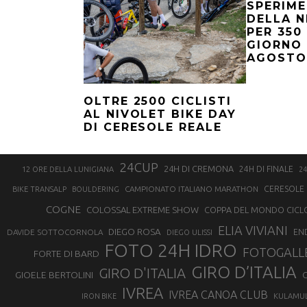
SPERIM
DELLA 
PER 350
GIORNO 
AGOSTO
OLTRE 2500 CICLISTI
AL NIVOLET BIKE DAY
DI CERESOLE REALE
24CUP
24H DI CREMONA
24H DI FINALE
12 ORE DELLA LUNIGIANA
24
CAMPIONATO ITALIANO MARATHON
CERESOLE 
BIKE TRANSALP
BOULDERING
COGNE
COLOSSAL EXTREME SHOW
COPPA DEL MONDO CICL
ELIA VIVIANI
DIEGO ROSA
DAVIDE SOTTOCORNOLA
EN
DIEGO ULISSI
FOTO 24H IDRO
FOTOGALL
FORTE DI BARD
GIRO D’ITALIA
GIRO D'ITALIA
GIOELE BERTOLINI
G
IVREA
IVREA CANOA CLUB
IRON BIKE
KULAMU