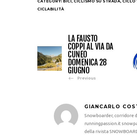
CATEGORY:
BICI
,
CICLISMO SU STRADA
,
CICLO
CICLABILITÀ
LA FAUSTO
COPPI AL VIA DA
CUNEO
DOMENICA 28
GIUGNO
Previous
GIANCARLO COS
Snowboarder, corridore di
runningpassion.it snowpas
della rivista SNOWBOARD