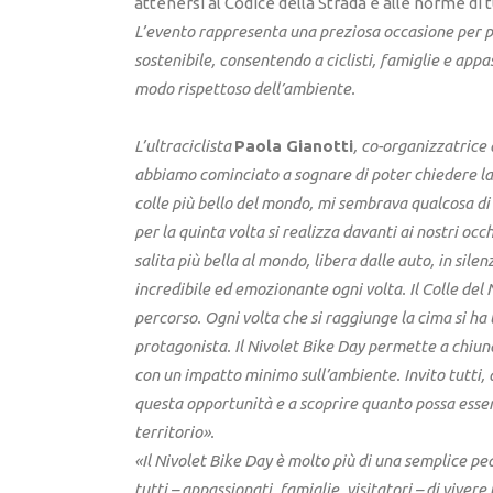
attenersi al Codice della Strada e alle norme di
L’evento rappresenta una preziosa occasione per 
sostenibile, consentendo a ciclisti, famiglie e appas
modo rispettoso dell’ambiente.
L’
ultraciclista
Paola Gianotti
, co-organizzatrice 
abbiamo cominciato a sognare di poter chiedere la 
colle più bello del mondo, mi sembrava qualcosa di 
per la quinta volta si realizza davanti ai nostri occh
salita più bella al mondo, libera dalle auto, in silen
incredibile ed emozionante ogni volta. Il Colle del 
percorso. Ogni volta che si raggiunge la cima si ha 
protagonista. Il Nivolet Bike Day permette a chiun
con un impatto minimo sull’ambiente. Invito tutti, d
questa opportunità e a scoprire quanto possa esser
territorio».
«Il Nivolet Bike Day è molto più di una semplice pe
tutti – appassionati, famiglie, visitatori – di vive