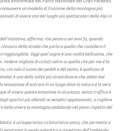
 tutela ambientale del Parco Nazionale del Gran Paradiso.
promuovere un modello di fruizione della montagna più
sionati di vivere uno dei luoghi più spettacolari delle Alpi in
dell’iniziativa, afferma: «Se penso a sei anni fa, quando
chiusura della strada che porta a quello che considero il
irraggiungibile. Oggi quel sogno è una realtà bellissima, che
i. Vedere migliaia di ciclisti salire su quella che per me è la
zio, con solo il suono dei pedali e del vento, è qualcosa di
Nivolet è una delle salite più straordinarie che abbia mai
la sensazione di entrare in un luogo dove la natura è la vera
que di vivere questa emozione in sicurezza, senza traffico e
agli sportivi più allenati ai semplici appassionati, a cogliere
e bello vivere la montagna pedalando nel pieno rispetto del
dalata: è un’esperienza cicloturistica unica, che permette a
re la montagna in modo autentico e rispettoso dell’ambiente.