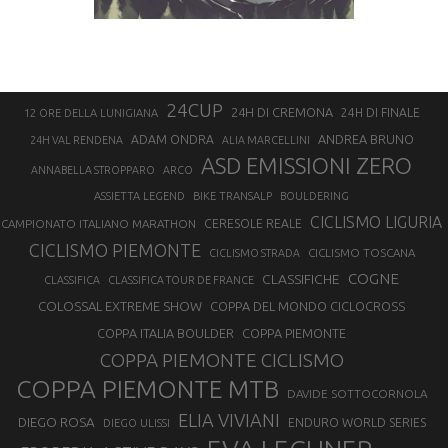
24CUP
24H DI CREMONA
24H DI FINALE
12 ORE DELLA LUNIGIANA
ANDREA BRUNO
ADAM ONDRA
24H VAL RENDENA
ALIA MARCELLINI
ASD EMISSIONI ZERO
ANNABELLA STROPPARO
ARCO
ASSIETTA LEGEND
BIKE TRANSALP
BOULDERING
CICLISMO LIGURIA
CAMPIONATO ITALIANO MARATHON
CERESOLE REALE
CICLISMO PIEMONTE
CICLISMO TOSCANA
CICLISMO STRADA
COGNE
CLASSIFICHE
CLASSIFICA
CLASSIFICA TOUR DE FRANCE
COLOSSAL EXTREME SHOW
COPPA DEL MONDO CICLOCROSS
COPPA ITALIA BOULDER
COPPA PIEMONTE
COPPA PIEMONTE CICLISMO
COPPA PIEMONTE MTB
DAVIDE SOTTOCORNOLA
ELIA VIVIANI
DIEGO ROSA
ENDURO WORLD SERIES
DIEGO ULISSI