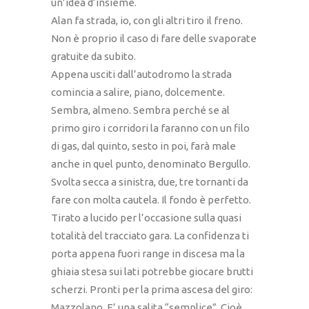
un’idea d’insieme.
Alan fa strada, io, con gli altri tiro il freno.
Non è proprio il caso di fare delle svaporate
gratuite da subito.
Appena usciti dall’autodromo la strada
comincia a salire, piano, dolcemente.
Sembra, almeno. Sembra perché se al
primo giro i corridori la faranno con un filo
di gas, dal quinto, sesto in poi, farà male
anche in quel punto, denominato Bergullo.
Svolta secca a sinistra, due, tre tornanti da
fare con molta cautela. Il fondo è perfetto.
Tirato a lucido per l’occasione sulla quasi
totalità del tracciato gara. La confidenza ti
porta appena fuori range in discesa ma la
ghiaia stesa sui lati potrebbe giocare brutti
scherzi. Pronti per la prima ascesa del giro:
Mazzolano. E’ una salita “semplice”. Cioè,