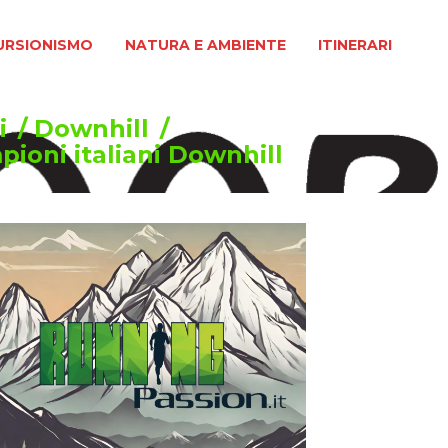
MO
NATURA E AMBIENTE
ITINERARI
URSIONISMO
NATURA E AMBIENTE
ITINERARI
i
/
Downhill
/
ioni italiani Downhill