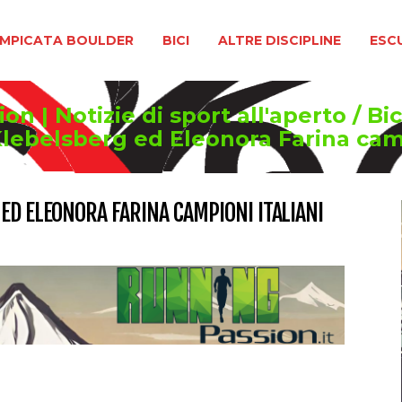
BOULDER
BICI
ALTRE DISCIPLINE
ESCURSIONIS
MPICATA BOULDER
BICI
ALTRE DISCIPLINE
ESC
n | Notizie di sport all'aperto
/
Bic
lebelsberg ed Eleonora Farina camp
ED ELEONORA FARINA CAMPIONI ITALIANI