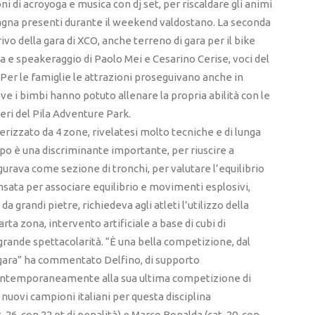
ni di acroyoga e musica con dj set, per riscaldare gli animi
ntagna presenti durante il weekend valdostano. La seconda
rivo della gara di XCO, anche terreno di gara per il bike
ica e speakeraggio di Paolo Mei e Cesarino Cerise, voci del
ra. Per le famiglie le attrazioni proseguivano anche in
e i bimbi hanno potuto allenare la propria abilità con le
lberi del Pila Adventure Park.
terizzato da 4 zone, rivelatesi molto tecniche e di lunga
empo è una discriminante importante, per riuscire a
gurava come sezione di tronchi, per valutare l’equilibrio
ensata per associare equilibrio e movimenti esplosivi,
 grandi pietre, richiedeva agli atleti l’utilizzo della
arta zona, intervento artificiale a base di cubi di
 grande spettacolarità. “È una bella competizione, dal
di gara” ha commentato Delfino, di supporto
 contemporaneamente alla sua ultima competizione di
I nuovi campioni italiani per questa disciplina
26, con 22 pt di penalità) e Marco Bonalda (cat. 20, con