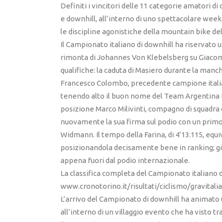
Definiti i vincitori delle 11 categorie amatori di 
e downhill, all’interno di uno spettacolare weeke
le discipline agonistiche della mountain bike del
Il Campionato italiano di downhill ha riservato un 
rimonta di Johannes Von Klebelsberg su Giacom
qualifiche: la caduta di Masiero durante la manch
Francesco Colombo, precedente campione italian
tenendo alto il buon nome del Team Argentina Bik
posizione Marco Milivinti, compagno di squadra 
nuovamente la sua firma sul podio con un primo p
Widmann. Il tempo della Farina, di 4’13.115, equi
posizionandola decisamente bene in ranking; già
appena fuori dal podio internazionale.
La classifica completa del Campionato italiano do
www.cronotorino.it/risultati/ciclismo/gravitali
L’arrivo del Campionato di downhill ha animato u
all’interno di un villaggio evento che ha visto t