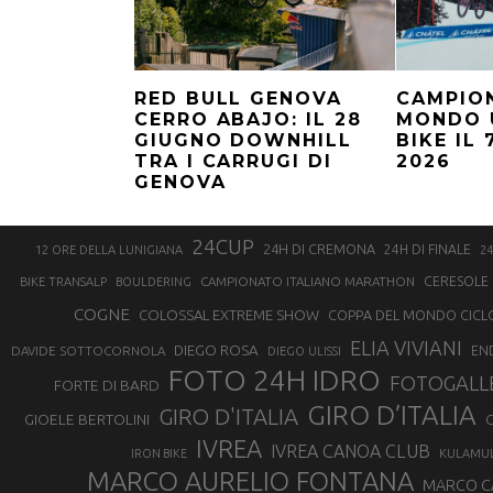
RED BULL GENOVA
CAMPION
CERRO ABAJO: IL 28
MONDO 
GIUGNO DOWNHILL
BIKE IL
TRA I CARRUGI DI
2026
GENOVA
24CUP
24H DI CREMONA
24H DI FINALE
12 ORE DELLA LUNIGIANA
24
CAMPIONATO ITALIANO MARATHON
CERESOLE 
BIKE TRANSALP
BOULDERING
COGNE
COLOSSAL EXTREME SHOW
COPPA DEL MONDO CICL
ELIA VIVIANI
DIEGO ROSA
DAVIDE SOTTOCORNOLA
EN
DIEGO ULISSI
FOTO 24H IDRO
FOTOGALL
FORTE DI BARD
GIRO D’ITALIA
GIRO D'ITALIA
GIOELE BERTOLINI
G
IVREA
IVREA CANOA CLUB
IRON BIKE
KULAMU
MARCO AURELIO FONTANA
MARCO 