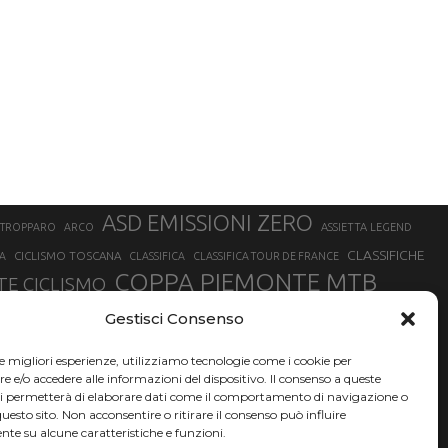
ASD EMISSIONI ZERO
STROPPARO
ARCO
ASSIETTA LEGEND
CLASSIFICHE
CICLISMO TOSCANA
A
CLASSIFICA
CLASSIFICA TOUR DE FRANCE
COPPA PIEMONTE MTB
E CICLISMO
NER
FABIO ARU
Gestisci Consenso
FIAB
FILIPPO GANNA
FINALE LIGURE
EVEREST
GERHARD KERSCHBAUMER
GIACOMO NIZZOLO
GILBERTO SIMONI
le migliori esperienze, utilizziamo tecnologie come i cookie per
HERVÉ BARMASSE
INSUBRIA BIKE FESTIVAL
e/o accedere alle informazioni del dispositivo. Il consenso a queste
BARMASSE
ci permetterà di elaborare dati come il comportamento di navigazione o
LUCA BRAIDOT
G
MARATHON BIKE DELLA BRIANZA
questo sito. Non acconsentire o ritirare il consenso può influire
te su alcune caratteristiche e funzioni.
RUET
MATHIEU VAN DER POEL
MATTEO TRENTIN
MIKE FELDERER