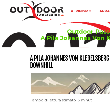
ALPINISMO
ARRAMPICATA 
ALPINISMO
ARRA
Outdoor Passio
A Pila Johannes Von K
A PILA JOHANNES VON KLEBELSBERG 
DOWNHILL
Tempo di lettura stimato: 3 minuti