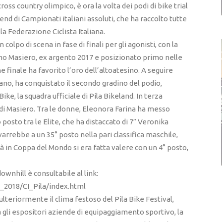
cross country olimpico, è ora la volta dei podi di bike trial
nd di Campionati italiani assoluti, che ha raccolto tutte
la Federazione Ciclista Italiana.
colpo di scena in fase di finali per gli agonisti, con la
o Masiero, ex argento 2017 e posizionato primo nelle
e finale ha favorito l’oro dell’altoatesino. A seguire
o, ha conquistato il secondo gradino del podio,
e, la squadra ufficiale di Pila Bikeland. In terza
di Masiero. Tra le donne, Eleonora Farina ha messo
osto tra le Elite, che ha distaccato di 7” Veronika
varrebbe a un 35° posto nella pari classifica maschile,
 in Coppa del Mondo si era fatta valere con un 4° posto,
wnhill è consultabile al link:
a_2018/CI_Pila/index.html
lteriormente il clima festoso del Pila Bike Festival,
ra gli espositori aziende di equipaggiamento sportivo, la