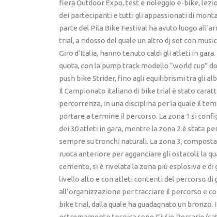
fiera Outdoor Expo, test e noleggio e-bike, lezio
dei partecipanti e tutti gli appassionati di mo
parte del Pila Bike Festival ha avuto luogo all’ar
trial, a ridosso del quale un altro dj set con mus
Giro d’Italia, hanno tenuto caldi gli atleti in ga
quota, con la pump track modello “world cup” dov
push bike Strider, fino agli equilibrismi tra gli a
Il Campionato italiano di bike trial è stato carat
percorrenza, in una disciplina per la quale il t
portare a termine il percorso. La zona 1 si confi
dei 30 atleti in gara, mentre la zona 2 è stata p
sempre su tronchi naturali. La zona 3, composta da
ruota anteriore per agganciare gli ostacoli; la qu
cemento, si è rivelata la zona più esplosiva e di
livello alto e con atleti contenti del percorso 
all’organizzazione per tracciare il percorso e
bike trial, dalla quale ha guadagnato un bronzo. 
estremamente tecnica sono Giulio Porcario (cat. 