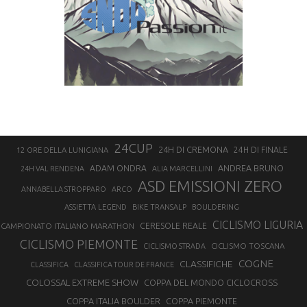
24CUP
24H DI CREMONA
24H DI FINALE
12 ORE DELLA LUNIGIANA
ANDREA BRUNO
ADAM ONDRA
24H VAL RENDENA
ALIA MARCELLINI
ASD EMISSIONI ZERO
ANNABELLA STROPPARO
ARCO
ASSIETTA LEGEND
BIKE TRANSALP
BOULDERING
CICLISMO LIGURIA
CAMPIONATO ITALIANO MARATHON
CERESOLE REALE
CICLISMO PIEMONTE
CICLISMO TOSCANA
CICLISMO STRADA
COGNE
CLASSIFICHE
CLASSIFICA
CLASSIFICA TOUR DE FRANCE
COLOSSAL EXTREME SHOW
COPPA DEL MONDO CICLOCROSS
COPPA ITALIA BOULDER
COPPA PIEMONTE