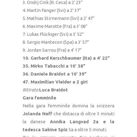
3. Ondrj Cink (R. Ceca) a 2′ 23”
4. Martin Fanger (Svi) a 2′ 37”
5. Mathias Stirnemann (Svi) a 2′ 47”
6. Maxime Marotte (Fra) a 3′ 08”
7. Lukas Flückiger (Svi) a 3′ 52”
8. Sergio Mantecon (Spa) a 3′ 57”
9. Jordan Sarrou (Fra) a 4′ 17”
10. Gerhard Kerschbaumer (Ita) a 4′ 22”
35. Mirko Tabacchi a 10′ 38”
36. Daniele Braidot a 10′ 39”
47. Maximilian Vieider a 2 giri
Ritirato
Luca Braidot
Gara femminile
Nella gara femminile domina la svizzera
Jolanda Neff
che distacca di oltre 3 minuti
la danese
Annika Langvad 2a e la
tedesca Sabine Spiz
5a a oltre 5 minuti.