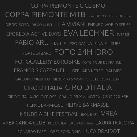
COPPA PIEMONTE CICLISMO
COPPA PIEMONTE MTB
DAVIDE SOTTOCORNOLA
ELIA VIVIANI
DIEGO ROSA
ENDURO WORLD SERIES
DIEGO ULISSI
EVA LECHNER
EPOREDIA ACTIVE DAYS
EVEREST
FABIO ARU
FIAB
FILIPPO GANNA
FINALE LIGURE
FOTO 24H IDRO
FORTE DI BARD
FOTOGALLERY EUROBIKE
FOTO TOUR DE FRANCE
FRANÇOIS CAZZANELLI
GERHARD KERSCHBAUMER
GIOELE BERTOLINI
GIACOMO NIZZOLO
GILBERTO SIMONI
GIRO D’ITALIA
GIRO D'ITALIA
GS ODOLESE
GRAND PRIX WINDTEX
GIRO D’ITALIA CICLOCROSS
HERVÉ BARMASSE
HERVÈ BARMASSE
IVREA
INSUBRIA BIKE FESTIVAL
IRON BIKE
LAURA ROGORA
IVREA CANOA CLUB
LA SPORTIVA
KULAMULA
LUCA BRAIDOT
LORENZO SUDING
LEONARDO PAEZ