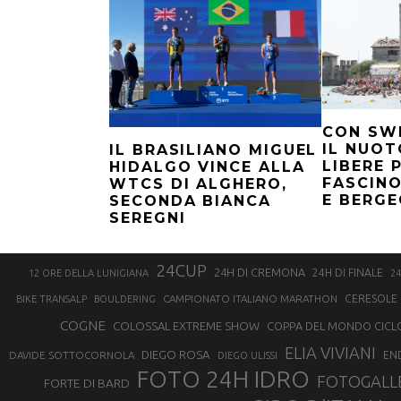
CON SW
IL NUOT
IL BRASILIANO MIGUEL
LIBERE P
HIDALGO VINCE ALLA
FASCINO
WTCS DI ALGHERO,
E BERGE
SECONDA BIANCA
SEREGNI
24CUP
24H DI CREMONA
24H DI FINALE
12 ORE DELLA LUNIGIANA
24
CAMPIONATO ITALIANO MARATHON
CERESOLE 
BIKE TRANSALP
BOULDERING
COGNE
COLOSSAL EXTREME SHOW
COPPA DEL MONDO CICL
ELIA VIVIANI
DIEGO ROSA
DAVIDE SOTTOCORNOLA
EN
DIEGO ULISSI
FOTO 24H IDRO
FOTOGALL
FORTE DI BARD