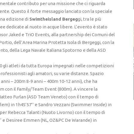
mentale contributo per una missione che ci riguarda
biente. Questo il forte messaggio lanciato con la speciale
ona edizione di
Swimtheisland Bergeg
gi, tra le più
e dedicate al nuoto in acque libere. L’evento è stato
ponsor Jaked e TriO Events, alla partnership dei Comuni del
Portio, dell’Area Marina Protetta Isola di Bergeggi, con la
nto, della Lega Navale Italiana Spotorno e della ASD
0 gli atleti da tutta Europa impegnati nelle competizioni
 professionisti agli amatori, su varie distanze. Spazio
7 anni – 200m 8-9 anni – 400m 10-12 anni), che ha
am con il Family/Team Event (800m). A vincere la
tteo Furlan (ASD Team Veneto) con il tempo di
rlem) in 1h45’57’’ e Sandro Vezzani (Swimmer Inside) in
 per Rebecca Talanti (Nuoto Livorno) con il tempo di
04’’ e Desiree Emmen (NL, OZ&PC De Warande) in