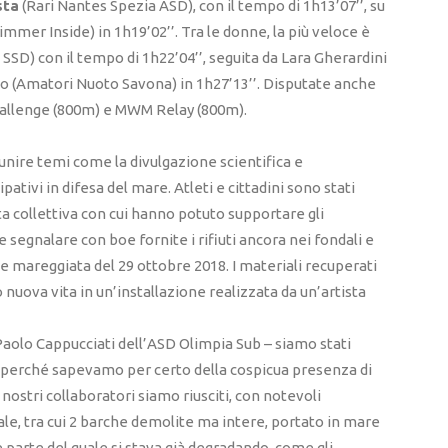
sta
(Rari Nantes Spezia ASD), con il tempo di 1h13’07’’, su
immer Inside) in 1h19’02’’. Tra le donne, la più veloce è
D) con il tempo di 1h22’04’’, seguita da Lara Gherardini
no (Amatori Nuoto Savona) in 1h27’13’’. Disputate anche
Challenge (800m) e MWM Relay (800m).
unire temi come la divulgazione scientifica e
ativi in difesa del mare. Atleti e cittadini sono stati
tata collettiva con cui hanno potuto supportare gli
 segnalare con boe fornite i rifiuti ancora nei fondali e
ile mareggiata del 29 ottobre 2018. I materiali recuperati
o nuova vita in un’installazione realizzata da un’artista
 Paolo Cappucciati dell’ASD Olimpia Sub – siamo stati
o perché sapevamo per certo della cospicua presenza di
 nostri collaboratori siamo riusciti, con notevoli
riale, tra cui 2 barche demolite ma intere, portato in mare
 parte del quale si stava già degradando, come gli