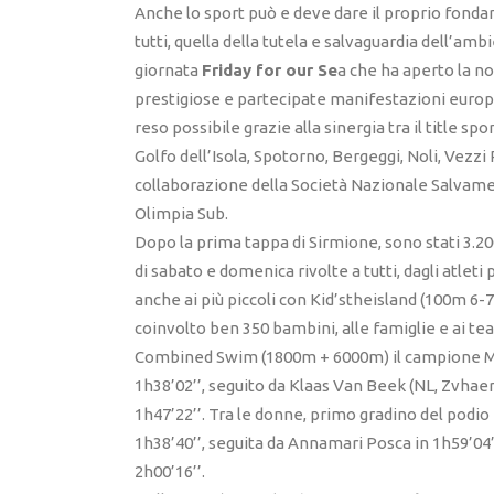
Anche lo sport può e deve dare il proprio fonda
tutti, quella della tutela e salvaguardia dell’am
giornata
Friday for our Se
a che ha aperto la n
prestigiose e partecipate manifestazioni europe
reso possibile grazie alla sinergia tra il title s
Golfo dell’Isola, Spotorno, Bergeggi, Noli, Vezzi 
collaborazione della Società Nazionale Salvame
Olimpia Sub.
Dopo la prima tappa di Sirmione, sono stati 3.20
di sabato e domenica rivolte a tutti, dagli atleti
anche ai più piccoli con Kid’stheisland (100m 6-
coinvolto ben 350 bambini, alle famiglie e ai te
Combined Swim (1800m + 6000m) il campione Ma
1h38’02’’, seguito da Klaas Van Beek (NL, Zvhae
1h47’22’’. Tra le donne, primo gradino del podio
1h38’40’’, seguita da Annamari Posca in 1h59’
2h00’16’’.