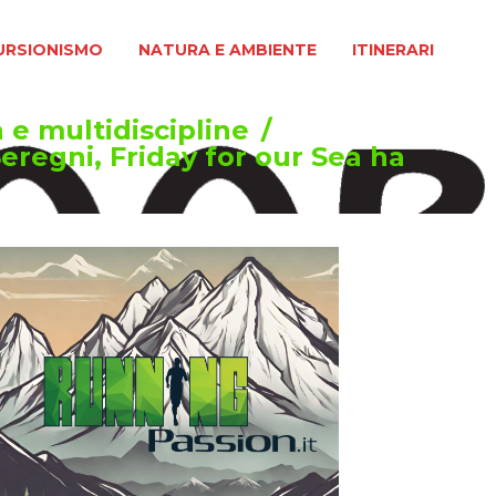
MO
NATURA E AMBIENTE
ITINERARI
URSIONISMO
NATURA E AMBIENTE
ITINERARI
 e multidiscipline
/
eregni, Friday for our Sea ha