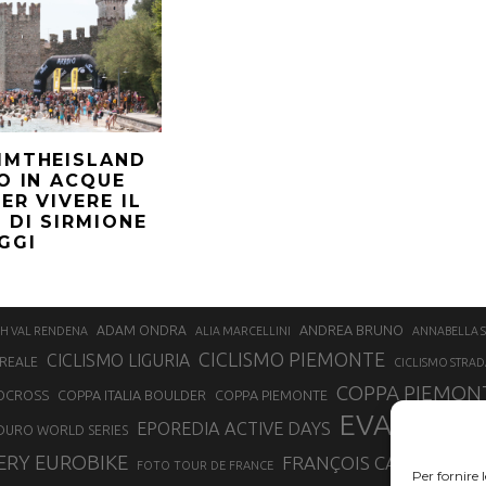
IMTHEISLAND
O IN ACQUE
ER VIVERE IL
 DI SIRMIONE
GGI
ANDREA BRUNO
ADAM ONDRA
H VAL RENDENA
ALIA MARCELLINI
ANNABELLA 
CICLISMO PIEMONTE
CICLISMO LIGURIA
REALE
CICLISMO STRAD
COPPA PIEMONT
OCROSS
COPPA ITALIA BOULDER
COPPA PIEMONTE
EVA LECH
EPOREDIA ACTIVE DAYS
DURO WORLD SERIES
ERY EUROBIKE
FRANÇOIS CAZZANELLI
FOTO TOUR DE FRANCE
Per fornire 