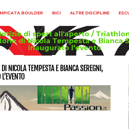
BOULDER
BICI
ALTRE DISCIPLINE
ESCURSIONIS
MPICATA BOULDER
BICI
ALTRE DISCIPLINE
ESC
tizie di sport all'aperto
/
Triathlon
orie di Nicola Tempesta e Bianca S
inaugurato l’evento
 DI NICOLA TEMPESTA E BIANCA SEREGNI,
 L’EVENTO