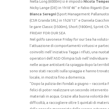
Nella Long (6000m) si è imposto
Nicola Tempe
Nicky Lange (DE) in 1h18’46’’ e Fabio Riganti (Sw
Bianca Seregni
(Sport Management Pallanuoto SS
(CSR Granda SRL) in 1h26’13’’ e Daniela Giacchi
le gare Classic (3500m), Short (1800m), Sprint 
FRIDAY FOR OUR SEA
Nel golfo savonese Friday for our Sea ha voluto 
l’attuazione di comportamenti virtuosi e partecip
coinvolti nell’iniziativa Tagga i rifiuti, una nuo
operatori dell’ASD Olimpia Sub nell’individuare e
nelle acque antistanti la spiaggia dopo la terrib
sono stati raccolti sulla spiaggia e hanno trovat
locale, in mostra fino a domenica.
“Dopo la pulizia dei fondali a giugno – racconta
felici di poter realizzare un secondo intervent
materiali in acqua. Grazie alla buona volontà dei
difficoltà, a raccogliere oltre 5 quintali di mate
dalla epocale mareggiata dello scorso autunno e