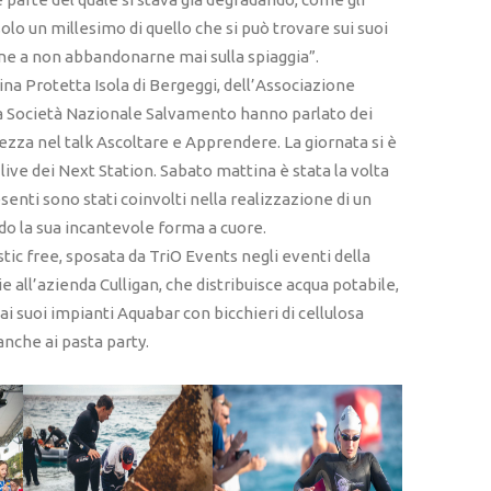
olo un millesimo di quello che si può trovare sui suoi
ne a non abbandonarne mai sulla spiaggia”.
na Protetta Isola di Bergeggi, dell’Associazione
a Società Nazionale Salvamento hanno parlato dei
ezza nel talk Ascoltare e Apprendere. La giornata si è
 live dei Next Station. Sabato mattina è stata la volta
enti sono stati coinvolti nella realizzazione di un
ndo la sua incantevole forma a cuore.
tic free, sposata da TriO Events negli eventi della
ie all’azienda Culligan, che distribuisce acqua potabile,
ai suoi impianti Aquabar con bicchieri di cellulosa
 anche ai pasta party.