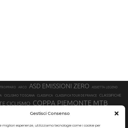
ASD EMISSIONI ZERO
STROPPARO
ARCO
ASSIETTA LEGEND
CLASSIFICHE
CICLISMO TOSCANA
A
CLASSIFICA
CLASSIFICA TOUR DE FRANCE
COPPA PIEMONTE MTB
E CICLISMO
NER
FABIO ARU
Gestisci Consenso
FIAB
FILIPPO GANNA
FINALE LIGURE
EVEREST
GERHARD KERSCHBAUMER
GIACOMO NIZZOLO
GILBERTO SIMONI
le migliori esperienze, utilizziamo tecnologie come i cookie per