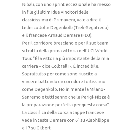
Nibali, con uno sprint eccezionale ha messo
in fila gli ultimi due vincitori della
classicissima di Primavera, vale a dire il
tedesco John Degenkolb (Trek-Segafredo)
e il francese Arnaud Demare (FDJ).
Per il corridore bresciano e per il suo team
si tratta della prima vittoria nell’UCI World
Tour. “È la vittoria più importante della mia
carriera – dice Colbrelli -. È incredibile.
Soprattutto per come sono riuscito a
vincere battendo un corridore fortissimo
come Degenkolb. Ho in mente la Milano-
Sanremo e tutti sanno che la Parigi-Nizza è
la preparazione perfetta per questa corsa”.
La classifica della corsa a tappe francese
vede in testa Demare con 6” su Alaphilippe
e 17 su Gilbert.