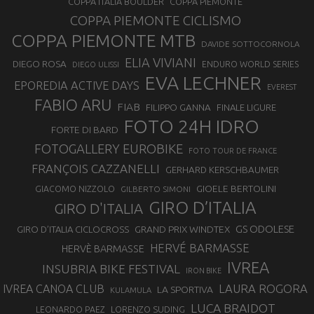
COPPA ITALIA BOULDER
COPPA PIEMONTE
COPPA PIEMONTE CICLISMO
COPPA PIEMONTE MTB
DAVIDE SOTTOCORNOLA
ELIA VIVIANI
DIEGO ROSA
ENDURO WORLD SERIES
DIEGO ULISSI
EVA LECHNER
EPOREDIA ACTIVE DAYS
EVEREST
FABIO ARU
FIAB
FILIPPO GANNA
FINALE LIGURE
FOTO 24H IDRO
FORTE DI BARD
FOTOGALLERY EUROBIKE
FOTO TOUR DE FRANCE
FRANÇOIS CAZZANELLI
GERHARD KERSCHBAUMER
GIOELE BERTOLINI
GIACOMO NIZZOLO
GILBERTO SIMONI
GIRO D’ITALIA
GIRO D'ITALIA
GS ODOLESE
GRAND PRIX WINDTEX
GIRO D’ITALIA CICLOCROSS
HERVÉ BARMASSE
HERVÈ BARMASSE
IVREA
INSUBRIA BIKE FESTIVAL
IRON BIKE
LAURA ROGORA
IVREA CANOA CLUB
LA SPORTIVA
KULAMULA
LUCA BRAIDOT
LORENZO SUDING
LEONARDO PAEZ