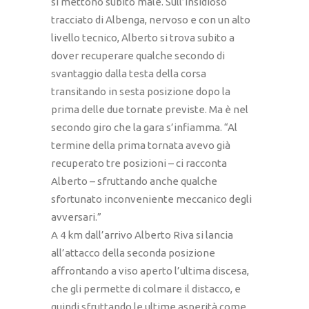
si mettono subito male. Sull’insidioso
tracciato di Albenga, nervoso e con un alto
livello tecnico, Alberto si trova subito a
dover recuperare qualche secondo di
svantaggio dalla testa della corsa
transitando in sesta posizione dopo la
prima delle due tornate previste. Ma è nel
secondo giro che la gara s’infiamma. “Al
termine della prima tornata avevo già
recuperato tre posizioni – ci racconta
Alberto – sfruttando anche qualche
sfortunato inconveniente meccanico degli
avversari.”
A 4 km dall’arrivo Alberto Riva si lancia
all’attacco della seconda posizione
affrontando a viso aperto l’ultima discesa,
che gli permette di colmare il distacco, e
quindi sfruttando le ultime asperità come