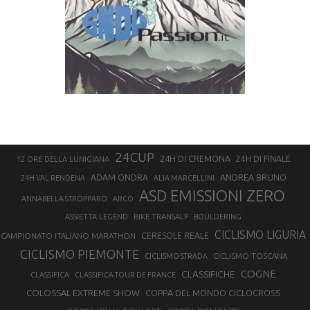
24CUP
24H DI CREMONA
24H DI FINALE
12 ORE DELLA LUNIGIANA
ANDREA BRUNO
ADAM ONDRA
24H VAL RENDENA
ALIA MARCELLINI
ASD EMISSIONI ZERO
ANNABELLA STROPPARO
ARCO
ASSIETTA LEGEND
BIKE TRANSALP
BOULDERING
CICLISMO LIGURIA
CAMPIONATO ITALIANO MARATHON
CERESOLE REALE
CICLISMO PIEMONTE
CICLISMO TOSCANA
CICLISMO STRADA
COGNE
CLASSIFICHE
CLASSIFICA
CLASSIFICA TOUR DE FRANCE
COLOSSAL EXTREME SHOW
COPPA DEL MONDO CICLOCROSS