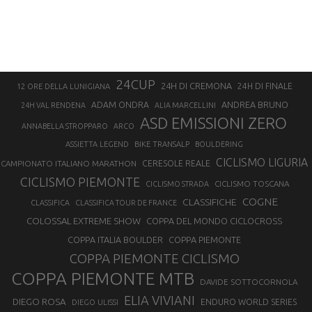
24CUP
24H DI CREMONA
24H DI FINALE
12 ORE DELLA LUNIGIANA
ANDREA BRUNO
ADAM ONDRA
24H VAL RENDENA
ALIA MARCELLINI
ASD EMISSIONI ZERO
ANNABELLA STROPPARO
ARCO
ASSIETTA LEGEND
BIKE TRANSALP
BOULDERING
CICLISMO LIGURIA
CAMPIONATO ITALIANO MARATHON
CERESOLE REALE
CICLISMO PIEMONTE
CICLISMO TOSCANA
CICLISMO STRADA
COGNE
CLASSIFICHE
CLASSIFICA
CLASSIFICA TOUR DE FRANCE
COLOSSAL EXTREME SHOW
COPPA DEL MONDO CICLOCROSS
COPPA ITALIA BOULDER
COPPA PIEMONTE
COPPA PIEMONTE CICLISMO
COPPA PIEMONTE MTB
DAVIDE SOTTOCORNOLA
ELIA VIVIANI
DIEGO ROSA
ENDURO WORLD SERIES
DIEGO ULISSI