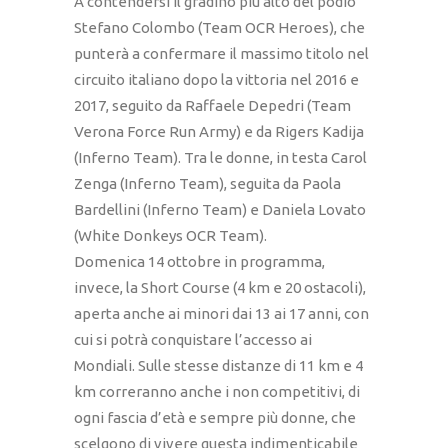
A contendersi il gradino più alto del podio
Stefano Colombo (Team OCR Heroes), che
punterà a confermare il massimo titolo nel
circuito italiano dopo la vittoria nel 2016 e
2017, seguito da Raffaele Depedri (Team
Verona Force Run Army) e da Rigers Kadija
(Inferno Team). Tra le donne, in testa Carol
Zenga (Inferno Team), seguita da Paola
Bardellini (Inferno Team) e Daniela Lovato
(White Donkeys OCR Team).
Domenica 14 ottobre in programma,
invece, la Short Course (4 km e 20 ostacoli),
aperta anche ai minori dai 13 ai 17 anni, con
cui si potrà conquistare l’accesso ai
Mondiali. Sulle stesse distanze di 11 km e 4
km correranno anche i non competitivi, di
ogni fascia d’età e sempre più donne, che
scelgono di vivere questa indimenticabile