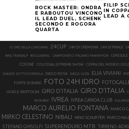
FILIP S
ROCK MASTER: ONDRA
IN COP
E RABOUTOU VINCONO
LEAD A
IL LEAD DUEL, SCHENK
SECONDO E ROGORA
QUARTA
24CUP
24H DI CREMONA
24H DI FINALE
12 ORE DELLA LUNIGIANA
24
CAMPIONATO ITALIANO MARATHON
CERESOLE 
BIKE TRANSALP
BOULDERING
COGNE
COLOSSAL EXTREME SHOW
COPPA DEL MONDO CICL
ELIA VIVIANI
DIEGO ROSA
DAVIDE SOTTOCORNOLA
EN
DIEGO ULISSI
FOTO 24H IDRO
FOTOGALL
FORTE DI BARD
GIRO D’ITALIA
GIRO D'ITALIA
GIOELE BERTOLINI
G
IVREA
IVREA CANOA CLUB
IRON BIKE
KULAMU
MARCO AURELIO FONTANA
MARCO 
MIRKO CELESTINO
NIBALI
NINO SCHURTER
PARCO NAZ
SUPERENDURO MTB
STEFANO GHISOLFI
TIRRENO-ADRI