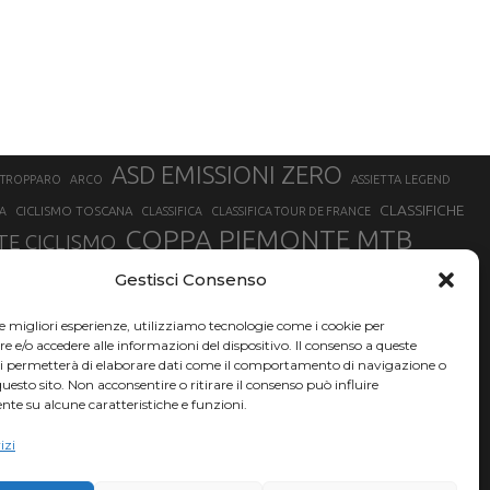
ASD EMISSIONI ZERO
STROPPARO
ARCO
ASSIETTA LEGEND
CLASSIFICHE
CICLISMO TOSCANA
A
CLASSIFICA
CLASSIFICA TOUR DE FRANCE
COPPA PIEMONTE MTB
E CICLISMO
NER
FABIO ARU
Gestisci Consenso
FIAB
FILIPPO GANNA
FINALE LIGURE
EVEREST
GERHARD KERSCHBAUMER
GIACOMO NIZZOLO
GILBERTO SIMONI
le migliori esperienze, utilizziamo tecnologie come i cookie per
HERVÉ BARMASSE
INSUBRIA BIKE FESTIVAL
e/o accedere alle informazioni del dispositivo. Il consenso a queste
BARMASSE
ci permetterà di elaborare dati come il comportamento di navigazione o
LUCA BRAIDOT
G
MARATHON BIKE DELLA BRIANZA
questo sito. Non acconsentire o ritirare il consenso può influire
te su alcune caratteristiche e funzioni.
RUET
MATHIEU VAN DER POEL
MATTEO TRENTIN
MIKE FELDERER
izi
SAM HILL
SANDRA MAIRHOFER
SONNY COLBRELLI
NADO
SIMONE MORO
VINCENZO NIBALI
VAL DI SOLE
TRIATHLON OLIMPICO
THLON