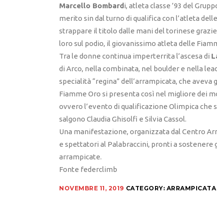
Marcello Bombard
i, atleta classe ’93 del Grup
merito sin dal turno di qualifica con l’atleta del
strappare il titolo dalle mani del torinese graz
loro sul podio, il giovanissimo atleta delle F
Tra le donne continua imperterrita l’ascesa di
L
di Arco, nella combinata, nel boulder e nella lea
specialità “regina” dell’arrampicata, che aveva g
Fiamme Oro si presenta così nel migliore dei mod
ovvero l’evento di qualificazione Olimpica che si
salgono Claudia Ghisolfi e Silvia Cassol.
Una manifestazione, organizzata dal Centro A
e spettatori al Palabraccini, pronti a sostenere g
arrampicate.
Fonte federclimb
NOVEMBRE 11, 2019
CATEGORY:
ARRAMPICATA