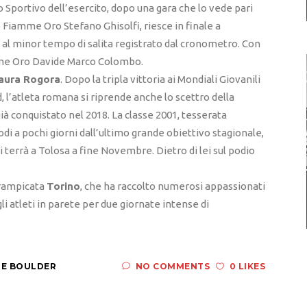
po Sportivo dell’esercito, dopo una gara che lo vede pari
le Fiamme Oro Stefano Ghisolfi, riesce in finale a
ie al minor tempo di salita registrato dal cronometro. Con
iamme Oro Davide Marco Colombo.
aura Rogora
. Dopo la tripla vittoria ai Mondiali Giovanili
d, l’atleta romana si riprende anche lo scettro della
ià conquistato nel 2018. La classe 2001, tesserata
i a pochi giorni dall’ultimo grande obiettivo stagionale,
 terrà a Tolosa a fine Novembre. Dietro di lei sul podio
rrampicata
Torino
, che ha raccolto numerosi appassionati
li atleti in parete per due giornate intense di
 E BOULDER
NO COMMENTS
0 LIKES