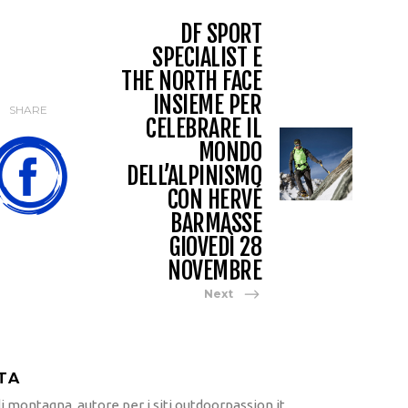
DF SPORT
SPECIALIST E
THE NORTH FACE
INSIEME PER
SHARE
CELEBRARE IL
MONDO
DELL’ALPINISMO
CON HERVÉ
BARMASSE
GIOVEDÌ 28
NOVEMBRE
Next
TA
 montagna, autore per i siti outdoorpassion.it