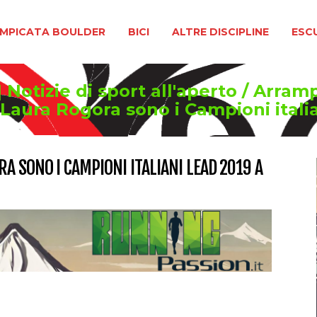
BOULDER
BICI
ALTRE DISCIPLINE
ESCURSIONIS
MPICATA BOULDER
BICI
ALTRE DISCIPLINE
ESC
Notizie di sport all'aperto
/
Arramp
Laura Rogora sono i Campioni italia
 SONO I CAMPIONI ITALIANI LEAD 2019 A