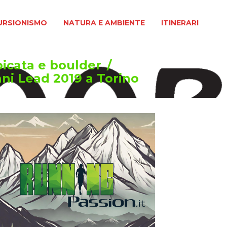
MO
NATURA E AMBIENTE
ITINERARI
URSIONISMO
NATURA E AMBIENTE
ITINERARI
icata e boulder
/
ni Lead 2019 a Torino