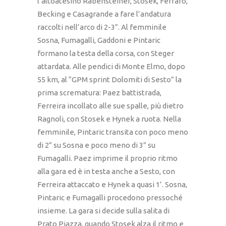
l’altoatesino Rabensteiner, Stosek, Ferraro,
Becking e Casagrande a fare l’andatura
raccolti nell’arco di 2-3”. Al femminile
Sosna, Fumagalli, Gaddoni e Pintaric
formano la testa della corsa, con Steger
attardata. Alle pendici di Monte Elmo, dopo
55 km, al “GPM sprint Dolomiti di Sesto” la
prima scrematura: Paez battistrada,
Ferreira incollato alle sue spalle, più dietro
Ragnoli, con Stosek e Hynek a ruota. Nella
femminile, Pintaric transita con poco meno
di 2” su Sosna e poco meno di 3” su
Fumagalli. Paez imprime il proprio ritmo
alla gara ed è in testa anche a Sesto, con
Ferreira attaccato e Hynek a quasi 1’. Sosna,
Pintaric e Fumagalli procedono pressoché
insieme. La gara si decide sulla salita di
Prato Piazza, quando Stosek alza il ritmo e