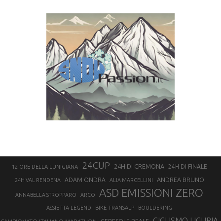
24CUP
24H DI CREMONA
24H DI FINALE
12 ORE DELLA LUNIGIANA
ANDREA BRUNO
ADAM ONDRA
24H VAL RENDENA
ALIA MARCELLINI
ASD EMISSIONI ZERO
ANNABELLA STROPPARO
ARCO
ASSIETTA LEGEND
BIKE TRANSALP
BOULDERING
CICLISMO LIGURIA