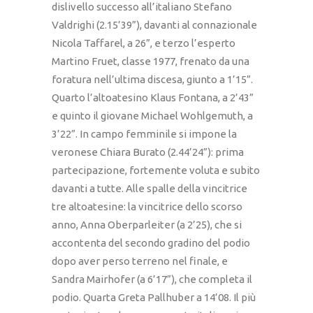
dislivello successo all’italiano Stefano
Valdrighi (2.15’39”), davanti al connazionale
Nicola Taffarel, a 26”, e terzo l’esperto
Martino Fruet, classe 1977, frenato da una
foratura nell’ultima discesa, giunto a 1’15”.
Quarto l’altoatesino Klaus Fontana, a 2’43”
e quinto il giovane Michael Wohlgemuth, a
3’22”. In campo femminile si impone la
veronese Chiara Burato (2.44’24”): prima
partecipazione, fortemente voluta e subito
davanti a tutte. Alle spalle della vincitrice
tre altoatesine: la vincitrice dello scorso
anno, Anna Oberparleiter (a 2’25), che si
accontenta del secondo gradino del podio
dopo aver perso terreno nel finale, e
Sandra Mairhofer (a 6’17”), che completa il
podio. Quarta Greta Pallhuber a 14’08. Il più