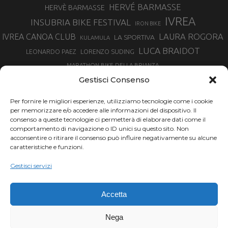
HERVÉ BARMASSE
HERVÈ BARMASSE
IVREA
INSUBRIA BIKE FESTIVAL
IRON BIKE
LAURA ROGORA
IVREA CANOA CLUB
LA SPORTIVA
KULAMULA
LUCA BRAIDOT
LORENZO SUDING
LEONARDO PAEZ
MARATHON BIKE DELLA BRIANZA
MARCO AURELIO FONTANA
Gestisci Consenso
MARTINA BERTA
MARCO COSTA
MARCO CAMANDONA
Per fornire le migliori esperienze, utilizziamo tecnologie come i cookie
MARTINO FRUET
MATHIEU VAN DER POEL
per memorizzare e/o accedere alle informazioni del dispositivo. Il
MATTEO TRENTIN
MIKE FELDERER
consenso a queste tecnologie ci permetterà di elaborare dati come il
MIRKO CELESTINO
NIBALI
NINO SCHURTER
comportamento di navigazione o ID unici su questo sito. Non
PARCO NAZIONALE GRAN PARADISO
acconsentire o ritirare il consenso può influire negativamente su alcune
PROMENADO BIKE
caratteristiche e funzioni.
SAM HILL
SANDRA MAIRHOFER
RAMPIGNADO
RACING TEAM DAYCO
STEFANO GHISOLFI
Gestisci servizi
SONNY COLBRELLI
SIMONE MORO
SUPERENDURO MTB
TIRRENO-ADRIATICO
TOUR DE FRANCE
Accetta
TRENTINO MTB
TRIATHLON
VINCENZO NIBALI
VAL DI SOLE
TRIATHLON OLIMPICO
Nega
VUELTA SPAGNA
VUELTA
WINTER TRIATHLON