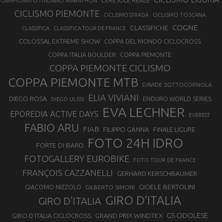
CAMPIONATO ITALIANO MARATHON
CERESOLE REALE
CICLISMO PIEMONTE
CICLISMO TOSCANA
CICLISMO STRADA
COGNE
CLASSIFICHE
CLASSIFICA
CLASSIFICA TOUR DE FRANCE
COLOSSAL EXTREME SHOW
COPPA DEL MONDO CICLOCROSS
COPPA ITALIA BOULDER
COPPA PIEMONTE
COPPA PIEMONTE CICLISMO
COPPA PIEMONTE MTB
DAVIDE SOTTOCORNOLA
ELIA VIVIANI
DIEGO ROSA
ENDURO WORLD SERIES
DIEGO ULISSI
EVA LECHNER
EPOREDIA ACTIVE DAYS
EVEREST
FABIO ARU
FIAB
FILIPPO GANNA
FINALE LIGURE
FOTO 24H IDRO
FORTE DI BARD
FOTOGALLERY EUROBIKE
FOTO TOUR DE FRANCE
FRANÇOIS CAZZANELLI
GERHARD KERSCHBAUMER
GIOELE BERTOLINI
GIACOMO NIZZOLO
GILBERTO SIMONI
GIRO D’ITALIA
GIRO D'ITALIA
GS ODOLESE
GRAND PRIX WINDTEX
GIRO D’ITALIA CICLOCROSS