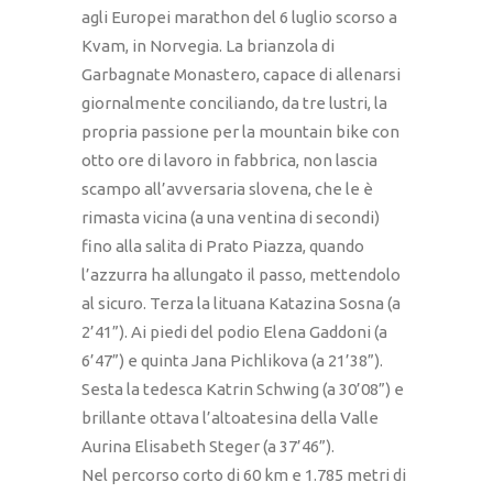
agli Europei marathon del 6 luglio scorso a
Kvam, in Norvegia. La brianzola di
Garbagnate Monastero, capace di allenarsi
giornalmente conciliando, da tre lustri, la
propria passione per la mountain bike con
otto ore di lavoro in fabbrica, non lascia
scampo all’avversaria slovena, che le è
rimasta vicina (a una ventina di secondi)
fino alla salita di Prato Piazza, quando
l’azzurra ha allungato il passo, mettendolo
al sicuro. Terza la lituana Katazina Sosna (a
2’41”). Ai piedi del podio Elena Gaddoni (a
6’47”) e quinta Jana Pichlikova (a 21’38”).
Sesta la tedesca Katrin Schwing (a 30’08”) e
brillante ottava l’altoatesina della Valle
Aurina Elisabeth Steger (a 37’46”).
Nel percorso corto di 60 km e 1.785 metri di