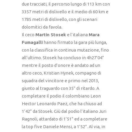
due tracciati, il percorso lungo di 113 km con
3357 metri di dislivello e il medio di 60 km e
1785 metri di dislivello, con gli scenari
dolomitici da favola.
Il ceco
Martin Stosek
e l’italiana
Mara
Fumagalli
hanno firmato la gara più lunga,
con la classifica in continua mutazione, fino
all’ultimo. Stosek ha concluso in 4h27’04”
mentre il posto d’onore è andato ad un
altro ceco, Kristian Hynek, compagno di
squadra del vincitore e primo nel 2013,
giunto al traguardo con 35” di ritardo. A
completare il podio il colombiano Leon
Hector Leonardo Paez, che ha chiuso ad
1’42” da Stosek. Giù dal podio l’italiano Juri
Ragnoli, attardato di 1’51” ed a completare
la top five Daniele Mensi, a 1’52”. Al via, in