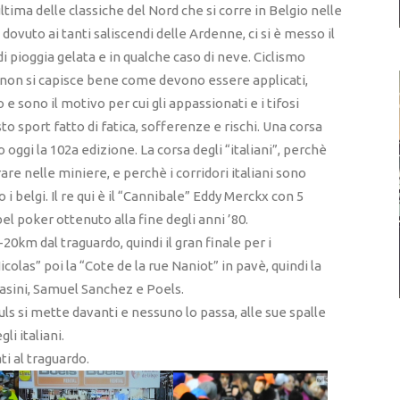
ltima delle classiche del Nord che si corre in Belgio nelle
dovuto ai tanti saliscendi delle Ardenne, ci si è messo il
pioggia gelata e in qualche caso di neve. Ciclismo
he non si capisce bene come devono essere applicati,
 sono il motivo per cui gli appassionati e i tifosi
to sport fatto di fatica, sofferenze e rischi. Una corsa
o oggi la 102a edizione. La corsa degli “italiani”, perchè
rare nelle miniere, e perchè i corridori italiani sono
 belgi. Il re qui è il “Cannibale” Eddy Merckx con 5
l poker ottenuto alla fine degli anni ’80.
 -20km dal traguardo, quindi il gran finale per i
colas” poi la “Cote de la rue Naniot” in pavè, quindi la
basini, Samuel Sanchez e Poels.
s si mette davanti e nessuno lo passa, alle sue spalle
li italiani.
ati al traguardo.