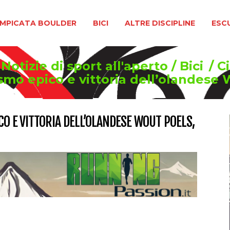
BOULDER
BICI
ALTRE DISCIPLINE
ESCURSIONIS
MPICATA BOULDER
BICI
ALTRE DISCIPLINE
ESC
Notizie di sport all'aperto
/
Bici
/
C
ismo epico e vittoria dell’olandese
ICO E VITTORIA DELL’OLANDESE WOUT POELS,