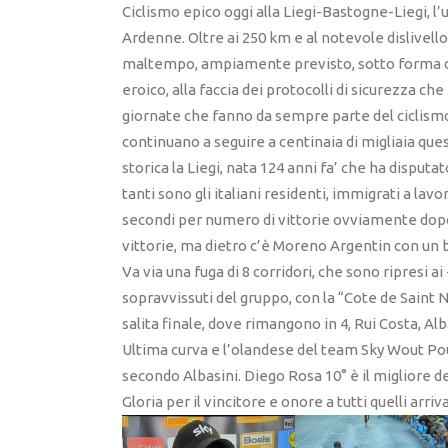
Ciclismo epico oggi alla Liegi-Bastogne-Liegi, l’u
Ardenne. Oltre ai 250 km e al notevole dislivello 
maltempo, ampiamente previsto, sotto forma di 
eroico, alla faccia dei protocolli di sicurezza c
giornate che fanno da sempre parte del ciclismo e
continuano a seguire a centinaia di migliaia ques
storica la Liegi, nata 124 anni fa’ che ha disputat
tanti sono gli italiani residenti, immigrati a lavo
secondi per numero di vittorie ovviamente dopo i
vittorie, ma dietro c’è Moreno Argentin con un be
Va via una fuga di 8 corridori, che sono ripresi ai
sopravvissuti del gruppo, con la “Cote de Saint Ni
salita finale, dove rimangono in 4, Rui Costa, Al
Ultima curva e l’olandese del team Sky Wout Poul
secondo Albasini. Diego Rosa 10° è il migliore deg
Gloria per il vincitore e onore a tutti quelli arriv