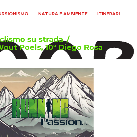
MO
NATURA E AMBIENTE
ITINERARI
URSIONISMO
NATURA E AMBIENTE
ITINERARI
iclismo su strada
/
 Wout Poels, 10° Diego Rosa