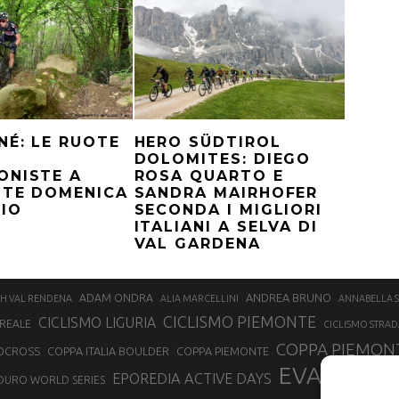
HERO SÜDTIROL
NÉ: LE RUOTE
DOLOMITES: DIEGO
ROSA QUARTO E
ONISTE A
SANDRA MAIRHOFER
TTE DOMENICA
SECONDA I MIGLIORI
IO
ITALIANI A SELVA DI
VAL GARDENA
ANDREA BRUNO
ADAM ONDRA
H VAL RENDENA
ALIA MARCELLINI
ANNABELLA 
CICLISMO PIEMONTE
CICLISMO LIGURIA
REALE
CICLISMO STRAD
COPPA PIEMONT
OCROSS
COPPA ITALIA BOULDER
COPPA PIEMONTE
EVA LECH
EPOREDIA ACTIVE DAYS
DURO WORLD SERIES