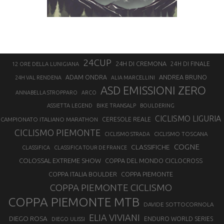
24CUP
24H DI CREMONA
24H DI FINALE
12 ORE DELLA LUNIGIANA
ANDREA BRUNO
ADAM ONDRA
24H VAL RENDENA
ALIA MARCELLINI
ASD EMISSIONI ZERO
ANNABELLA STROPPARO
ARCO
ASSIETTA LEGEND
BIKE TRANSALP
BOULDERING
CICLISMO LIGURIA
CAMPIONATO ITALIANO MARATHON
CERESOLE REALE
CICLISMO PIEMONTE
CICLISMO TOSCANA
CICLISMO STRADA
COGNE
CLASSIFICHE
CLASSIFICA
CLASSIFICA TOUR DE FRANCE
COLOSSAL EXTREME SHOW
COPPA DEL MONDO CICLOCROSS
COPPA ITALIA BOULDER
COPPA PIEMONTE
COPPA PIEMONTE CICLISMO
COPPA PIEMONTE MTB
DAVIDE SOTTOCORNOLA
ELIA VIVIANI
DIEGO ROSA
ENDURO WORLD SERIES
DIEGO ULISSI