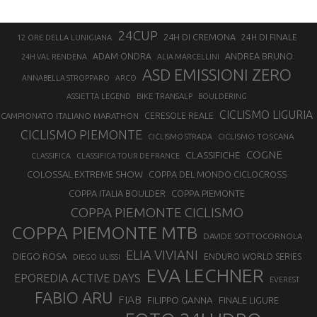
24CUP
24H DI CREMONA
24H DI FINALE
12 ORE DELLA LUNIGIANA
ANDREA BRUNO
ADAM ONDRA
24H VAL RENDENA
ALIA MARCELLINI
ASD EMISSIONI ZERO
ANNABELLA STROPPARO
ARCO
ASSIETTA LEGEND
BIKE TRANSALP
BOULDERING
CICLISMO LIGURIA
CAMPIONATO ITALIANO MARATHON
CERESOLE REALE
CICLISMO PIEMONTE
CICLISMO TOSCANA
CICLISMO STRADA
COGNE
CLASSIFICHE
CLASSIFICA
CLASSIFICA TOUR DE FRANCE
COLOSSAL EXTREME SHOW
COPPA DEL MONDO CICLOCROSS
COPPA ITALIA BOULDER
COPPA PIEMONTE
COPPA PIEMONTE CICLISMO
COPPA PIEMONTE MTB
DAVIDE SOTTOCORNOLA
ELIA VIVIANI
DIEGO ROSA
ENDURO WORLD SERIES
DIEGO ULISSI
EVA LECHNER
EPOREDIA ACTIVE DAYS
EVEREST
FABIO ARU
FIAB
FILIPPO GANNA
FINALE LIGURE