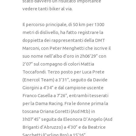
stato davvero un risultato importante
vedere tanti biker al via.
Il percorso principale, di 50 km per 1300
metri di dislivello, ha fatto registrare la
doppietta dei rappresentanti della DMT
Marconi, con Peter Menghetti che iscrive il
suo nome nell’albo d’oro in 2h06’29” con
2’07” sul compagno di colori Mattia
Toccafondi. Terzo posto per Luca Prete
(Enercol Team) a 3’31”, seguito da Davide
Giorgini a 4’34” e dal campione uscente
Franco Casella a 7’26”, entrambi tesserati
per la Dama Racing. Fra le donne prima la
toscana Oriana Goretti (Asd Mtb) in
3h07’45” seguita da Eleonora D’Angelo (Asd
Briganti d’Abruzzo) a 4’30” e da Beatrice
Sacchetti (Cycling Bro) a 15’16”.