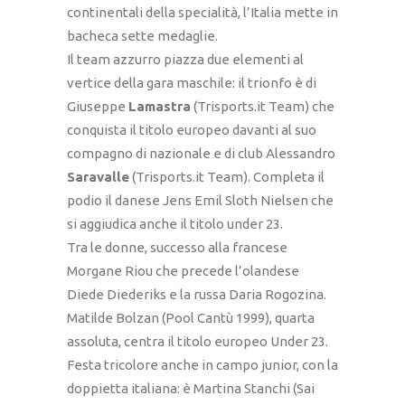
continentali della specialità, l’Italia mette in
bacheca sette medaglie.
Il team azzurro piazza due elementi al
vertice della gara maschile: il trionfo è di
Giuseppe
Lamastra
(Trisports.it Team) che
conquista il titolo europeo davanti al suo
compagno di nazionale e di club Alessandro
Saravalle
(Trisports.it Team). Completa il
podio il danese Jens Emil Sloth Nielsen che
si aggiudica anche il titolo under 23.
Tra le donne, successo alla francese
Morgane Riou che precede l’olandese
Diede Diederiks e la russa Daria Rogozina.
Matilde Bolzan (Pool Cantù 1999), quarta
assoluta, centra il titolo europeo Under 23.
Festa tricolore anche in campo junior, con la
doppietta italiana: è Martina Stanchi (Sai