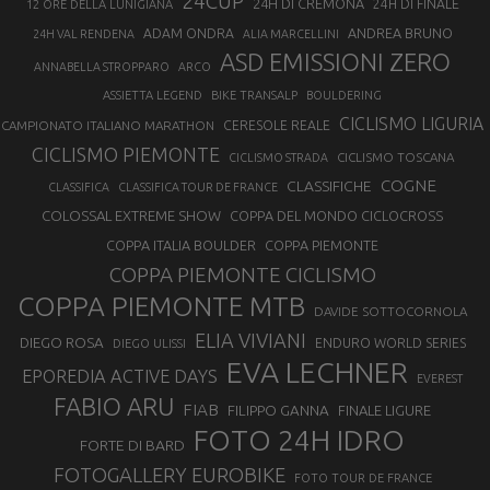
24CUP
24H DI CREMONA
24H DI FINALE
12 ORE DELLA LUNIGIANA
ANDREA BRUNO
ADAM ONDRA
24H VAL RENDENA
ALIA MARCELLINI
ASD EMISSIONI ZERO
ANNABELLA STROPPARO
ARCO
ASSIETTA LEGEND
BIKE TRANSALP
BOULDERING
CICLISMO LIGURIA
CAMPIONATO ITALIANO MARATHON
CERESOLE REALE
CICLISMO PIEMONTE
CICLISMO TOSCANA
CICLISMO STRADA
COGNE
CLASSIFICHE
CLASSIFICA
CLASSIFICA TOUR DE FRANCE
COLOSSAL EXTREME SHOW
COPPA DEL MONDO CICLOCROSS
COPPA ITALIA BOULDER
COPPA PIEMONTE
COPPA PIEMONTE CICLISMO
COPPA PIEMONTE MTB
DAVIDE SOTTOCORNOLA
ELIA VIVIANI
DIEGO ROSA
ENDURO WORLD SERIES
DIEGO ULISSI
EVA LECHNER
EPOREDIA ACTIVE DAYS
EVEREST
FABIO ARU
FIAB
FILIPPO GANNA
FINALE LIGURE
FOTO 24H IDRO
FORTE DI BARD
FOTOGALLERY EUROBIKE
FOTO TOUR DE FRANCE