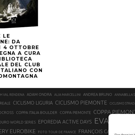
 LE
NE: DA
Ì 4 OTTOBRE
EGNA A CURA
IBLIOTECA
LE DEL CLUB
ITALIANO CON
EOMONTAGNA
ANDREA BRUNO
ADAM ONDRA
H VAL RENDENA
ALIA MARCELLINI
ANNABELLA 
CICLISMO PIEMONTE
CICLISMO LIGURIA
REALE
CICLISMO STRAD
COPPA PIEMONT
OCROSS
COPPA ITALIA BOULDER
COPPA PIEMONTE
EVA LECH
EPOREDIA ACTIVE DAYS
DURO WORLD SERIES
ERY EUROBIKE
FRANÇOIS CAZZANELLI
FOTO TOUR DE FRANCE
Per fornire 