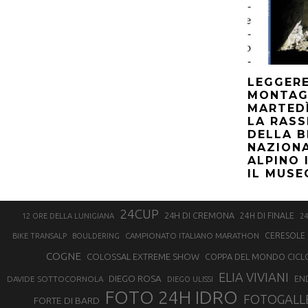
LEGGERE
MONTAG
MARTED
LA RASS
DELLA B
NAZIONA
ALPINO 
IL MUS
24CUP
24H DI CREMONA
24H DI FINALE
12 ORE DELLA LUNIGIANA
24
CAMPIONATO ITALIANO MARATHON
CERESOLE 
BIKE TRANSALP
BOULDERING
COGNE
COLOSSAL EXTREME SHOW
COPPA DEL MONDO CICL
ELIA VIVIANI
DIEGO ROSA
DAVIDE SOTTOCORNOLA
EN
DIEGO ULISSI
FOTO 24H IDRO
FOTOGALL
FORTE DI BARD