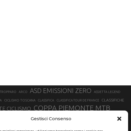
ASD EMISSIONI ZERO
STROPPARO
ARCO
ASSIETTA LEGEND
CLASSIFICHE
CICLISMO TOSCANA
A
CLASSIFICA
CLASSIFICA TOUR DE FRANCE
COPPA PIEMONTE MTB
E CICLISMO
NER
FABIO ARU
Gestisci Consenso
FIAB
FILIPPO GANNA
FINALE LIGURE
EVEREST
GERHARD KERSCHBAUMER
GIACOMO NIZZOLO
GILBERTO SIMONI
le migliori esperienze, utilizziamo tecnologie come i cookie per