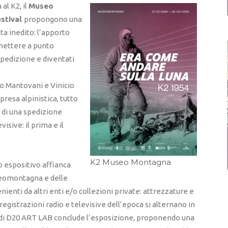
al K2, il
Museo
estival
propongono una
ta inedito: l’apporto
a mettere a punto
 spedizione e diventati
o Mantovani e Vinicio
resa alpinistica, tutto
 di una spedizione
isive: il prima e il
K2 Museo Montagna
o espositivo affianca
useomontagna e delle
nienti da altri enti e/o collezioni private: attrezzature e
registrazioni radio e televisive dell’epoca si alternano in
vo di D20 ART LAB conclude l’esposizione, proponendo una