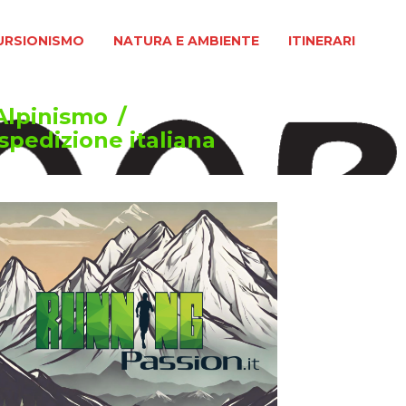
MO
NATURA E AMBIENTE
ITINERARI
URSIONISMO
NATURA E AMBIENTE
ITINERARI
Alpinismo
/
spedizione italiana