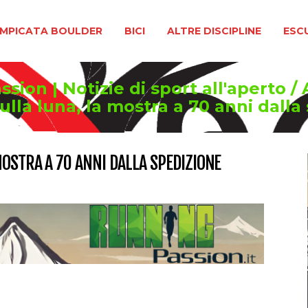
BOULDER
BICI
ALTRE DISCIPLINE
ESCURSIONIS
MPICATA BOULDER
BICI
ALTRE DISCIPLINE
ESC
sion | Notizie di sport all'aperto
/
lla luna, la mostra a 70 anni dalla 
OSTRA A 70 ANNI DALLA SPEDIZIONE