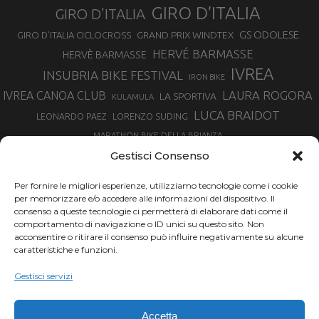
GIRO D’ITALIA
GIRO D'ITALIA
GS ODOLESE
GRAND PRIX WINDTEX
GIRO D’ITALIA CICLOCROSS
HERVÉ BARMASSE
HERVÈ BARMASSE
IVREA
INSUBRIA BIKE FESTIVAL
IRON BIKE
LAURA ROGORA
IVREA CANOA CLUB
LA SPORTIVA
KULAMULA
LUCA BRAIDOT
LORENZO SUDING
LEONARDO PAEZ
MARATHON BIKE DELLA BRIANZA
MARCO AURELIO FONTANA
Gestisci Consenso
MARTINA BERTA
MARCO COSTA
MARCO CAMANDONA
Per fornire le migliori esperienze, utilizziamo tecnologie come i cookie
MARTINO FRUET
MATHIEU VAN DER POEL
per memorizzare e/o accedere alle informazioni del dispositivo. Il
MATTEO TRENTIN
MIKE FELDERER
consenso a queste tecnologie ci permetterà di elaborare dati come il
MIRKO CELESTINO
NIBALI
NINO SCHURTER
comportamento di navigazione o ID unici su questo sito. Non
PARCO NAZIONALE GRAN PARADISO
acconsentire o ritirare il consenso può influire negativamente su alcune
PROMENADO BIKE
caratteristiche e funzioni.
SAM HILL
SANDRA MAIRHOFER
RAMPIGNADO
RACING TEAM DAYCO
STEFANO GHISOLFI
Gestisci servizi
SONNY COLBRELLI
SIMONE MORO
SUPERENDURO MTB
TIRRENO-ADRIATICO
TOUR DE FRANCE
Accetta
TRENTINO MTB