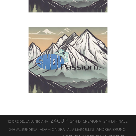
24CUP
24H DI CREMONA
24H DI FINALE
12 ORE DELLA LUNIGIANA
ANDREA BRUNO
ADAM ONDRA
24H VAL RENDENA
ALIA MARCELLINI