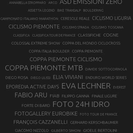
ASD EMISSIONI ZERO
ANNABELLA STROPPARO
ARCO
ASSIETTA LEGEND
BIKE TRANSALP
BOULDERING
CICLISMO LIGURIA
CAMPIONATO ITALIANO MARATHON
CERESOLE REALE
CICLISMO PIEMONTE
CICLISMO TOSCANA
CICLISMO STRADA
COGNE
CLASSIFICHE
CLASSIFICA
CLASSIFICA TOUR DE FRANCE
COLOSSAL EXTREME SHOW
COPPA DEL MONDO CICLOCROSS
COPPA ITALIA BOULDER
COPPA PIEMONTE
COPPA PIEMONTE CICLISMO
COPPA PIEMONTE MTB
DAVIDE SOTTOCORNOLA
ELIA VIVIANI
DIEGO ROSA
ENDURO WORLD SERIES
DIEGO ULISSI
EVA LECHNER
EPOREDIA ACTIVE DAYS
EVEREST
FABIO ARU
FIAB
FILIPPO GANNA
FINALE LIGURE
FOTO 24H IDRO
FORTE DI BARD
FOTOGALLERY EUROBIKE
FOTO TOUR DE FRANCE
FRANÇOIS CAZZANELLI
GERHARD KERSCHBAUMER
GIOELE BERTOLINI
GIACOMO NIZZOLO
GILBERTO SIMONI