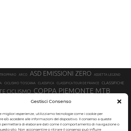
ASD EMISSIONI ZERO
STROPPARO
ARCO
ASSIETTA LEGEND
CLASSIFICHE
CICLISMO TOSCANA
A
CLASSIFICA
CLASSIFICA TOUR DE FRANCE
COPPA PIEMONTE MTB
E CICLISMO
NER
FABIO ARU
Gestisci Consenso
FIAB
FILIPPO GANNA
FINALE LIGURE
EVEREST
GERHARD KERSCHBAUMER
GIACOMO NIZZOLO
GILBERTO SIMONI
le migliori esperienze, utilizziamo tecnologie come i cookie per
HERVÉ BARMASSE
INSUBRIA BIKE FESTIVAL
e/o accedere alle informazioni del dispositivo. Il consenso a queste
BARMASSE
ci permetterà di elaborare dati come il comportamento di navigazione o
LUCA BRAIDOT
G
MARATHON BIKE DELLA BRIANZA
questo sito. Non acconsentire o ritirare il consenso può influire