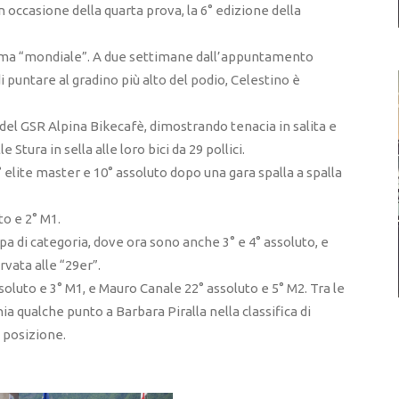
 occasione della quarta prova, la 6° edizione della
forma “mondiale”. A due settimane dall’appuntamento
 puntare al gradino più alto del podio, Celestino è
zzi del GSR Alpina Bikecafè, dimostrando tenacia in salita e
e Stura in sella alle loro bici da 29 pollici.
° elite master e 10° assoluto dopo una gara spalla a spalla
to e 2° M1.
a di categoria, dove ora sono anche 3° e 4° assoluto, e
rvata alle “29er”.
soluto e 3° M1, e Mauro Canale 22° assoluto e 5° M2. Tra le
a qualche punto a Barbara Piralla nella classifica di
 posizione.