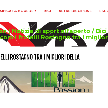
BOULDER
BICI
ALTRE DISCIPLINE
ESCURSIONIS
MPICATA BOULDER
BICI
ALTRE DISCIPLINE
ESC
 | Notizie di sport all'aperto
/
Bici
ora i fratelli Rostagno tra i migli
ELLI ROSTAGNO TRA I MIGLIORI DELLA