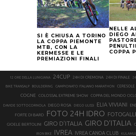
NELLE A
DIEGO A
SI È CHIUSA A TORINO
PASTOR
LA COPPA PIEMONTE
PENULTI
MTB, CON LA
COPPA 
KERMESSE E LE
PREMIAZIONI FINALI
24CUP
24H DI CREMONA
24H DI FINALE
12 ORE DELLA LUNIGIANA
24
CAMPIONATO ITALIANO MARATHON
CERESOLE 
BIKE TRANSALP
BOULDERING
COGNE
COLOSSAL EXTREME SHOW
COPPA DEL MONDO CICL
ELIA VIVIANI
DIEGO ROSA
DAVIDE SOTTOCORNOLA
EN
DIEGO ULISSI
FOTO 24H IDRO
FOTOGALL
FORTE DI BARD
GIRO D’ITALIA
GIRO D'ITALIA
GIOELE BERTOLINI
G
IVREA
IVREA CANOA CLUB
IRON BIKE
KULAMU