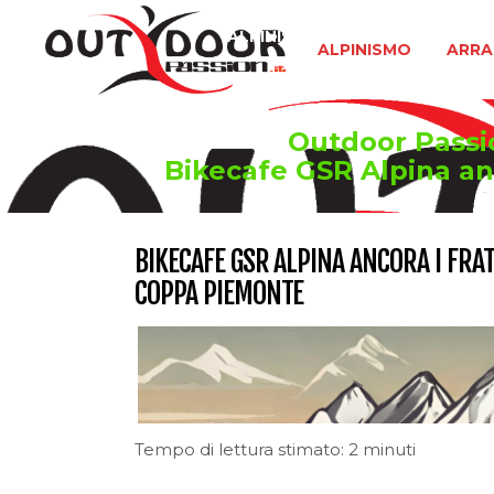
ALPINISMO
ARRAMPICATA 
ALPINISMO
ARRA
Outdoor Passion
Bikecafe GSR Alpina anc
BIKECAFE GSR ALPINA ANCORA I FRAT
COPPA PIEMONTE
Tempo di lettura stimato: 2 minuti