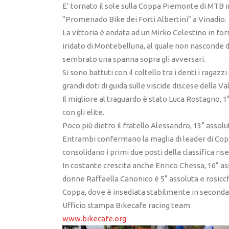
E’ tornato il sole sulla Coppa Piemonte di MTB in
“Promenado Bike dei Forti Albertini” a Vinadio.
La vittoria è andata ad un Mirko Celestino in 
iridato di Montebelluna, al quale non nasconde di
sembrato una spanna sopra gli avversari.
Si sono battuti con il coltello tra i denti i raga
grandi doti di guida sulle viscide discese della Vall
Il migliore al traguardo è stato Luca Rostagno, 1
con gli elite.
Poco più dietro il fratello Alessandro, 13° assolu
Entrambi confermano la maglia di leader di Copp
consolidano i primi due posti della classifica rise
In costante crescita anche Enrico Chessa, 16° as
donne Raffaella Canonico è 5° assoluta e rosicchi
Coppa, dove è insediata stabilmente in seconda
Ufficio stampa Bikecafe racing team
www.bikecafe.org