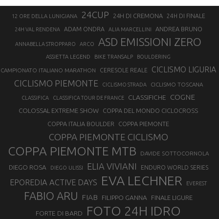
24CUP
24H DI CREMONA
24H DI FINALE
12 ORE DELLA LUNIGIANA
ANDREA BRUNO
ADAM ONDRA
24H VAL RENDENA
ALIA MARCELLINI
ASD EMISSIONI ZERO
ANNABELLA STROPPARO
ARCO
ASSIETTA LEGEND
BIKE TRANSALP
BOULDERING
CICLISMO LIGURIA
CAMPIONATO ITALIANO MARATHON
CERESOLE REALE
CICLISMO PIEMONTE
CICLISMO TOSCANA
CICLISMO STRADA
COGNE
CLASSIFICHE
CLASSIFICA
CLASSIFICA TOUR DE FRANCE
COLOSSAL EXTREME SHOW
COPPA DEL MONDO CICLOCROSS
COPPA ITALIA BOULDER
COPPA PIEMONTE
COPPA PIEMONTE CICLISMO
COPPA PIEMONTE MTB
DAVIDE SOTTOCORNOLA
ELIA VIVIANI
DIEGO ROSA
ENDURO WORLD SERIES
DIEGO ULISSI
EVA LECHNER
EPOREDIA ACTIVE DAYS
EVEREST
FABIO ARU
FIAB
FILIPPO GANNA
FINALE LIGURE
FOTO 24H IDRO
FORTE DI BARD