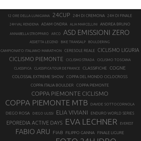
24CUP
24H DI CREMONA
24H DI FINALE
12 ORE DELLA LUNIGIANA
ANDREA BRUNO
ADAM ONDRA
24H VAL RENDENA
ALIA MARCELLINI
ASD EMISSIONI ZERO
ANNABELLA STROPPARO
ARCO
ASSIETTA LEGEND
BIKE TRANSALP
BOULDERING
CICLISMO LIGURIA
CAMPIONATO ITALIANO MARATHON
CERESOLE REALE
CICLISMO PIEMONTE
CICLISMO TOSCANA
CICLISMO STRADA
COGNE
CLASSIFICHE
CLASSIFICA
CLASSIFICA TOUR DE FRANCE
COLOSSAL EXTREME SHOW
COPPA DEL MONDO CICLOCROSS
COPPA ITALIA BOULDER
COPPA PIEMONTE
COPPA PIEMONTE CICLISMO
COPPA PIEMONTE MTB
DAVIDE SOTTOCORNOLA
ELIA VIVIANI
DIEGO ROSA
ENDURO WORLD SERIES
DIEGO ULISSI
EVA LECHNER
EPOREDIA ACTIVE DAYS
EVEREST
FABIO ARU
FIAB
FILIPPO GANNA
FINALE LIGURE