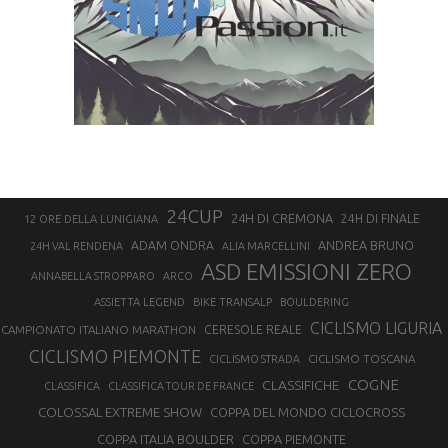
24CUP
24H DI CREMONA
24H DI FINALE
12 ORE DELLA LUNIGIANA
ANDREA BRUNO
ADAM ONDRA
24H VAL RENDENA
ALIA MARCELLINI
ASD EMISSIONI ZERO
ANNABELLA STROPPARO
ARCO
ASSIETTA LEGEND
BIKE TRANSALP
BOULDERING
CICLISMO LIGURIA
CAMPIONATO ITALIANO MARATHON
CERESOLE REALE
CICLISMO PIEMONTE
CICLISMO TOSCANA
CICLISMO STRADA
COGNE
CLASSIFICHE
CLASSIFICA
CLASSIFICA TOUR DE FRANCE
COLOSSAL EXTREME SHOW
COPPA DEL MONDO CICLOCROSS
COPPA ITALIA BOULDER
COPPA PIEMONTE