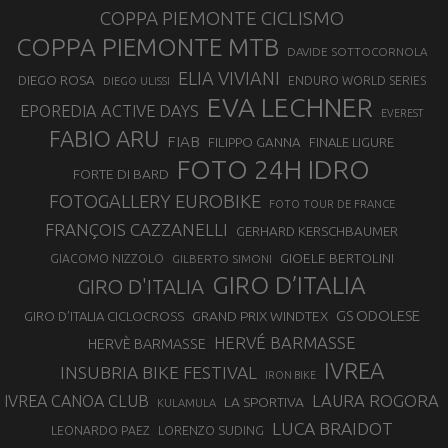
COPPA PIEMONTE CICLISMO
COPPA PIEMONTE MTB
DAVIDE SOTTOCORNOLA
ELIA VIVIANI
DIEGO ROSA
ENDURO WORLD SERIES
DIEGO ULISSI
EVA LECHNER
EPOREDIA ACTIVE DAYS
EVEREST
FABIO ARU
FIAB
FILIPPO GANNA
FINALE LIGURE
FOTO 24H IDRO
FORTE DI BARD
FOTOGALLERY EUROBIKE
FOTO TOUR DE FRANCE
FRANÇOIS CAZZANELLI
GERHARD KERSCHBAUMER
GIOELE BERTOLINI
GIACOMO NIZZOLO
GILBERTO SIMONI
GIRO D’ITALIA
GIRO D'ITALIA
GS ODOLESE
GRAND PRIX WINDTEX
GIRO D’ITALIA CICLOCROSS
HERVÉ BARMASSE
HERVÈ BARMASSE
IVREA
INSUBRIA BIKE FESTIVAL
IRON BIKE
LAURA ROGORA
IVREA CANOA CLUB
LA SPORTIVA
KULAMULA
LUCA BRAIDOT
LORENZO SUDING
LEONARDO PAEZ