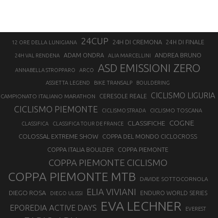
24CUP
24H DI CREMONA
24H DI FINALE
12 ORE DELLA LUNIGIANA
ANDREA BRUNO
ADAM ONDRA
24H VAL RENDENA
ALIA MARCELLINI
ASD EMISSIONI ZERO
ANNABELLA STROPPARO
ARCO
ASSIETTA LEGEND
BIKE TRANSALP
BOULDERING
CICLISMO LIGURIA
CAMPIONATO ITALIANO MARATHON
CERESOLE REALE
CICLISMO PIEMONTE
CICLISMO TOSCANA
CICLISMO STRADA
COGNE
CLASSIFICHE
CLASSIFICA
CLASSIFICA TOUR DE FRANCE
COLOSSAL EXTREME SHOW
COPPA DEL MONDO CICLOCROSS
COPPA ITALIA BOULDER
COPPA PIEMONTE
COPPA PIEMONTE CICLISMO
COPPA PIEMONTE MTB
DAVIDE SOTTOCORNOLA
ELIA VIVIANI
DIEGO ROSA
ENDURO WORLD SERIES
DIEGO ULISSI
EVA LECHNER
EPOREDIA ACTIVE DAYS
EVEREST