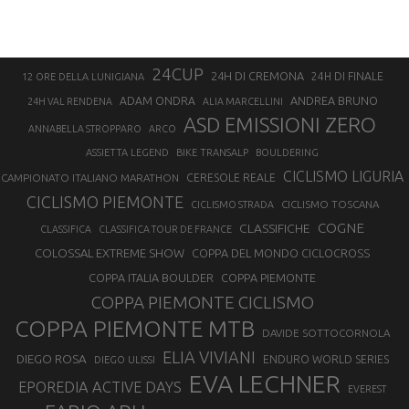
24CUP
24H DI CREMONA
24H DI FINALE
12 ORE DELLA LUNIGIANA
ANDREA BRUNO
ADAM ONDRA
24H VAL RENDENA
ALIA MARCELLINI
ASD EMISSIONI ZERO
ANNABELLA STROPPARO
ARCO
ASSIETTA LEGEND
BIKE TRANSALP
BOULDERING
CICLISMO LIGURIA
CAMPIONATO ITALIANO MARATHON
CERESOLE REALE
CICLISMO PIEMONTE
CICLISMO TOSCANA
CICLISMO STRADA
COGNE
CLASSIFICHE
CLASSIFICA
CLASSIFICA TOUR DE FRANCE
COLOSSAL EXTREME SHOW
COPPA DEL MONDO CICLOCROSS
COPPA ITALIA BOULDER
COPPA PIEMONTE
COPPA PIEMONTE CICLISMO
COPPA PIEMONTE MTB
DAVIDE SOTTOCORNOLA
ELIA VIVIANI
DIEGO ROSA
ENDURO WORLD SERIES
DIEGO ULISSI
EVA LECHNER
EPOREDIA ACTIVE DAYS
EVEREST