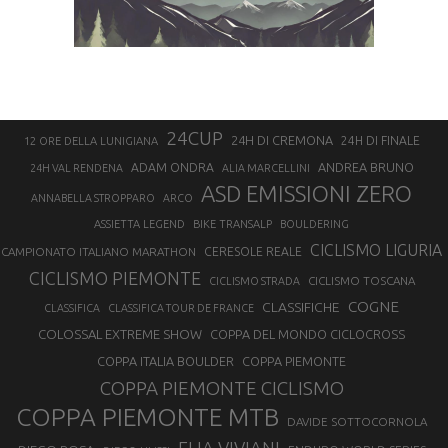
24CUP
24H DI CREMONA
24H DI FINALE
12 ORE DELLA LUNIGIANA
ANDREA BRUNO
ADAM ONDRA
24H VAL RENDENA
ALIA MARCELLINI
ASD EMISSIONI ZERO
ANNABELLA STROPPARO
ARCO
ASSIETTA LEGEND
BIKE TRANSALP
BOULDERING
CICLISMO LIGURIA
CAMPIONATO ITALIANO MARATHON
CERESOLE REALE
CICLISMO PIEMONTE
CICLISMO TOSCANA
CICLISMO STRADA
COGNE
CLASSIFICHE
CLASSIFICA
CLASSIFICA TOUR DE FRANCE
COLOSSAL EXTREME SHOW
COPPA DEL MONDO CICLOCROSS
COPPA ITALIA BOULDER
COPPA PIEMONTE
COPPA PIEMONTE CICLISMO
COPPA PIEMONTE MTB
DAVIDE SOTTOCORNOLA