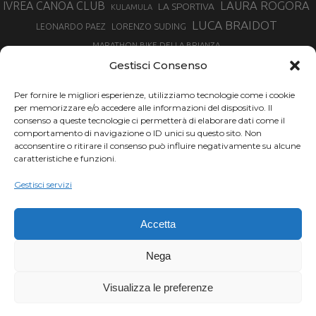
LAURA ROGORA
IVREA CANOA CLUB
LA SPORTIVA
KULAMULA
LUCA BRAIDOT
LORENZO SUDING
LEONARDO PAEZ
MARATHON BIKE DELLA BRIANZA
MARCO AURELIO FONTANA
Gestisci Consenso
MARTINA BERTA
MARCO COSTA
MARCO CAMANDONA
Per fornire le migliori esperienze, utilizziamo tecnologie come i cookie
MARTINO FRUET
MATHIEU VAN DER POEL
per memorizzare e/o accedere alle informazioni del dispositivo. Il
MATTEO TRENTIN
MIKE FELDERER
consenso a queste tecnologie ci permetterà di elaborare dati come il
MIRKO CELESTINO
NIBALI
NINO SCHURTER
comportamento di navigazione o ID unici su questo sito. Non
PARCO NAZIONALE GRAN PARADISO
acconsentire o ritirare il consenso può influire negativamente su alcune
PROMENADO BIKE
caratteristiche e funzioni.
SAM HILL
SANDRA MAIRHOFER
RAMPIGNADO
RACING TEAM DAYCO
STEFANO GHISOLFI
Gestisci servizi
SONNY COLBRELLI
SIMONE MORO
SUPERENDURO MTB
TIRRENO-ADRIATICO
TOUR DE FRANCE
Accetta
TRENTINO MTB
TRIATHLON
VINCENZO NIBALI
VAL DI SOLE
TRIATHLON OLIMPICO
Nega
VUELTA SPAGNA
VUELTA
WINTER TRIATHLON
Visualizza le preferenze
Chi siamo |
Termini d'uso |
Privacy |
Cookie
Copyright ©2024 Outdoor Passion di Costa Giancarlo, P.I. 11214180017 C.F.