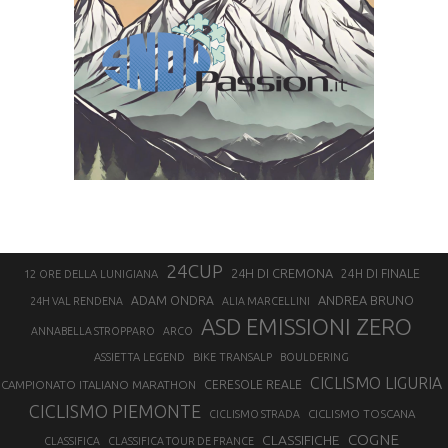
24CUP
24H DI CREMONA
24H DI FINALE
12 ORE DELLA LUNIGIANA
ANDREA BRUNO
ADAM ONDRA
24H VAL RENDENA
ALIA MARCELLINI
ASD EMISSIONI ZERO
ANNABELLA STROPPARO
ARCO
ASSIETTA LEGEND
BIKE TRANSALP
BOULDERING
CICLISMO LIGURIA
CAMPIONATO ITALIANO MARATHON
CERESOLE REALE
CICLISMO PIEMONTE
CICLISMO TOSCANA
CICLISMO STRADA
COGNE
CLASSIFICHE
CLASSIFICA
CLASSIFICA TOUR DE FRANCE