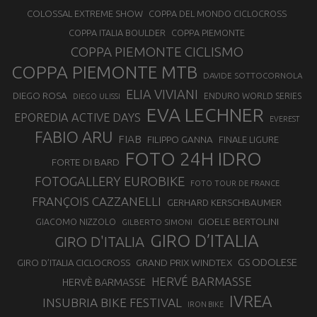
COLOSSAL EXTREME SHOW
COPPA DEL MONDO CICLOCROSS
COPPA ITALIA BOULDER
COPPA PIEMONTE
COPPA PIEMONTE CICLISMO
COPPA PIEMONTE MTB
DAVIDE SOTTOCORNOLA
ELIA VIVIANI
DIEGO ROSA
ENDURO WORLD SERIES
DIEGO ULISSI
EVA LECHNER
EPOREDIA ACTIVE DAYS
EVEREST
FABIO ARU
FIAB
FILIPPO GANNA
FINALE LIGURE
FOTO 24H IDRO
FORTE DI BARD
FOTOGALLERY EUROBIKE
FOTO TOUR DE FRANCE
FRANÇOIS CAZZANELLI
GERHARD KERSCHBAUMER
GIOELE BERTOLINI
GIACOMO NIZZOLO
GILBERTO SIMONI
GIRO D’ITALIA
GIRO D'ITALIA
GS ODOLESE
GRAND PRIX WINDTEX
GIRO D’ITALIA CICLOCROSS
HERVÉ BARMASSE
HERVÈ BARMASSE
IVREA
INSUBRIA BIKE FESTIVAL
IRON BIKE