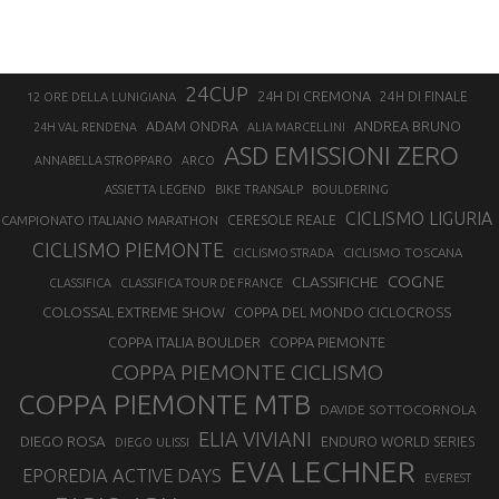
24CUP
24H DI CREMONA
24H DI FINALE
12 ORE DELLA LUNIGIANA
ANDREA BRUNO
ADAM ONDRA
24H VAL RENDENA
ALIA MARCELLINI
ASD EMISSIONI ZERO
ANNABELLA STROPPARO
ARCO
ASSIETTA LEGEND
BIKE TRANSALP
BOULDERING
CICLISMO LIGURIA
CAMPIONATO ITALIANO MARATHON
CERESOLE REALE
CICLISMO PIEMONTE
CICLISMO TOSCANA
CICLISMO STRADA
COGNE
CLASSIFICHE
CLASSIFICA
CLASSIFICA TOUR DE FRANCE
COLOSSAL EXTREME SHOW
COPPA DEL MONDO CICLOCROSS
COPPA ITALIA BOULDER
COPPA PIEMONTE
COPPA PIEMONTE CICLISMO
COPPA PIEMONTE MTB
DAVIDE SOTTOCORNOLA
ELIA VIVIANI
DIEGO ROSA
ENDURO WORLD SERIES
DIEGO ULISSI
EVA LECHNER
EPOREDIA ACTIVE DAYS
EVEREST