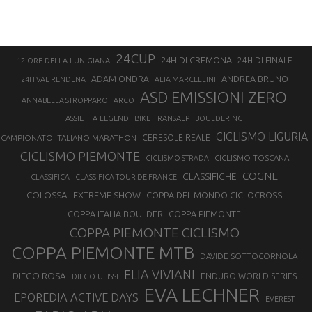
24CUP
24H DI CREMONA
24H DI FINALE
12 ORE DELLA LUNIGIANA
ANDREA BRUNO
ADAM ONDRA
24H VAL RENDENA
ALIA MARCELLINI
ASD EMISSIONI ZERO
ANNABELLA STROPPARO
ARCO
ASSIETTA LEGEND
BIKE TRANSALP
BOULDERING
CICLISMO LIGURIA
CAMPIONATO ITALIANO MARATHON
CERESOLE REALE
CICLISMO PIEMONTE
CICLISMO TOSCANA
CICLISMO STRADA
COGNE
CLASSIFICHE
CLASSIFICA
CLASSIFICA TOUR DE FRANCE
COLOSSAL EXTREME SHOW
COPPA DEL MONDO CICLOCROSS
COPPA ITALIA BOULDER
COPPA PIEMONTE
COPPA PIEMONTE CICLISMO
COPPA PIEMONTE MTB
DAVIDE SOTTOCORNOLA
ELIA VIVIANI
DIEGO ROSA
ENDURO WORLD SERIES
DIEGO ULISSI
EVA LECHNER
EPOREDIA ACTIVE DAYS
EVEREST