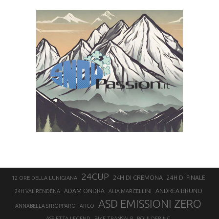
24CUP
24H DI CREMONA
24H DI FINALE
12 ORE DELLA LUNIGIANA
ANDREA BRUNO
ADAM ONDRA
24H VAL RENDENA
ALIA MARCELLINI
ASD EMISSIONI ZERO
ANNABELLA STROPPARO
ARCO
ASSIETTA LEGEND
BIKE TRANSALP
BOULDERING