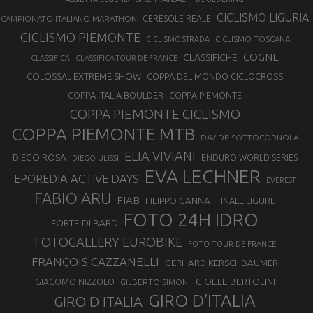
CICLISMO LIGURIA
CAMPIONATO ITALIANO MARATHON
CERESOLE REALE
CICLISMO PIEMONTE
CICLISMO TOSCANA
CICLISMO STRADA
COGNE
CLASSIFICHE
CLASSIFICA
CLASSIFICA TOUR DE FRANCE
COLOSSAL EXTREME SHOW
COPPA DEL MONDO CICLOCROSS
COPPA ITALIA BOULDER
COPPA PIEMONTE
COPPA PIEMONTE CICLISMO
COPPA PIEMONTE MTB
DAVIDE SOTTOCORNOLA
ELIA VIVIANI
DIEGO ROSA
ENDURO WORLD SERIES
DIEGO ULISSI
EVA LECHNER
EPOREDIA ACTIVE DAYS
EVEREST
FABIO ARU
FIAB
FILIPPO GANNA
FINALE LIGURE
FOTO 24H IDRO
FORTE DI BARD
FOTOGALLERY EUROBIKE
FOTO TOUR DE FRANCE
FRANÇOIS CAZZANELLI
GERHARD KERSCHBAUMER
GIOELE BERTOLINI
GIACOMO NIZZOLO
GILBERTO SIMONI
GIRO D’ITALIA
GIRO D'ITALIA