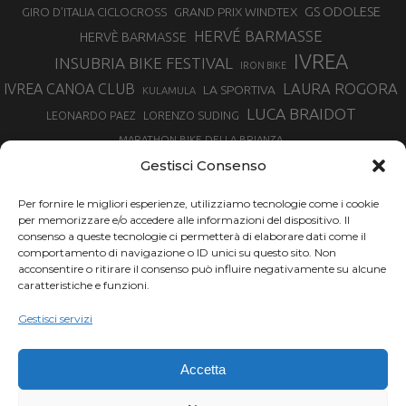
GS ODOLESE
GRAND PRIX WINDTEX
GIRO D’ITALIA CICLOCROSS
HERVÉ BARMASSE
HERVÈ BARMASSE
IVREA
INSUBRIA BIKE FESTIVAL
IRON BIKE
LAURA ROGORA
IVREA CANOA CLUB
LA SPORTIVA
KULAMULA
LUCA BRAIDOT
LORENZO SUDING
LEONARDO PAEZ
MARATHON BIKE DELLA BRIANZA
MARCO AURELIO FONTANA
Gestisci Consenso
MARTINA BERTA
MARCO COSTA
MARCO CAMANDONA
Per fornire le migliori esperienze, utilizziamo tecnologie come i cookie
MARTINO FRUET
MATHIEU VAN DER POEL
per memorizzare e/o accedere alle informazioni del dispositivo. Il
MATTEO TRENTIN
MIKE FELDERER
consenso a queste tecnologie ci permetterà di elaborare dati come il
MIRKO CELESTINO
NIBALI
NINO SCHURTER
comportamento di navigazione o ID unici su questo sito. Non
PARCO NAZIONALE GRAN PARADISO
acconsentire o ritirare il consenso può influire negativamente su alcune
PROMENADO BIKE
caratteristiche e funzioni.
SAM HILL
SANDRA MAIRHOFER
RAMPIGNADO
RACING TEAM DAYCO
STEFANO GHISOLFI
Gestisci servizi
SONNY COLBRELLI
SIMONE MORO
SUPERENDURO MTB
TIRRENO-ADRIATICO
TOUR DE FRANCE
Accetta
TRENTINO MTB
TRIATHLON
VINCENZO NIBALI
VAL DI SOLE
TRIATHLON OLIMPICO