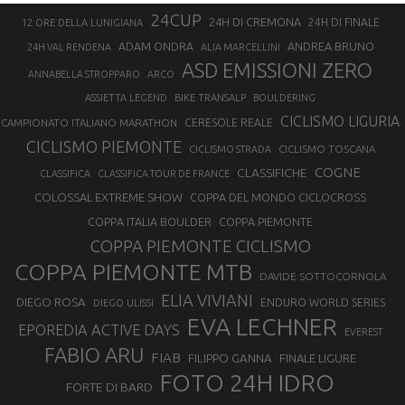
24CUP
24H DI CREMONA
24H DI FINALE
12 ORE DELLA LUNIGIANA
ANDREA BRUNO
ADAM ONDRA
24H VAL RENDENA
ALIA MARCELLINI
ASD EMISSIONI ZERO
ANNABELLA STROPPARO
ARCO
ASSIETTA LEGEND
BIKE TRANSALP
BOULDERING
CICLISMO LIGURIA
CAMPIONATO ITALIANO MARATHON
CERESOLE REALE
CICLISMO PIEMONTE
CICLISMO TOSCANA
CICLISMO STRADA
COGNE
CLASSIFICHE
CLASSIFICA
CLASSIFICA TOUR DE FRANCE
COLOSSAL EXTREME SHOW
COPPA DEL MONDO CICLOCROSS
COPPA ITALIA BOULDER
COPPA PIEMONTE
COPPA PIEMONTE CICLISMO
COPPA PIEMONTE MTB
DAVIDE SOTTOCORNOLA
ELIA VIVIANI
DIEGO ROSA
ENDURO WORLD SERIES
DIEGO ULISSI
EVA LECHNER
EPOREDIA ACTIVE DAYS
EVEREST
FABIO ARU
FIAB
FILIPPO GANNA
FINALE LIGURE
FOTO 24H IDRO
FORTE DI BARD