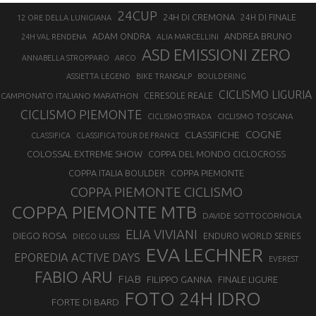
24CUP
24H DI CREMONA
24H DI FINALE
12 ORE DELLA LUNIGIANA
ANDREA BRUNO
ADAM ONDRA
24H VAL RENDENA
ALIA MARCELLINI
ASD EMISSIONI ZERO
ANNABELLA STROPPARO
ARCO
ASSIETTA LEGEND
BIKE TRANSALP
BOULDERING
CICLISMO LIGURIA
CAMPIONATO ITALIANO MARATHON
CERESOLE REALE
CICLISMO PIEMONTE
CICLISMO TOSCANA
CICLISMO STRADA
COGNE
CLASSIFICHE
CLASSIFICA
CLASSIFICA TOUR DE FRANCE
COLOSSAL EXTREME SHOW
COPPA DEL MONDO CICLOCROSS
COPPA ITALIA BOULDER
COPPA PIEMONTE
COPPA PIEMONTE CICLISMO
COPPA PIEMONTE MTB
DAVIDE SOTTOCORNOLA
ELIA VIVIANI
DIEGO ROSA
ENDURO WORLD SERIES
DIEGO ULISSI
EVA LECHNER
EPOREDIA ACTIVE DAYS
EVEREST
FABIO ARU
FIAB
FILIPPO GANNA
FINALE LIGURE
FOTO 24H IDRO
FORTE DI BARD