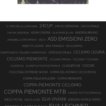
24CUP
24H DI CREMONA
24H DI FINALE
12 ORE DELLA LUNIGIANA
ANDREA BRUNO
ADAM ONDRA
24H VAL RENDENA
ALIA MARCELLINI
ASD EMISSIONI ZERO
ANNABELLA STROPPARO
ARCO
ASSIETTA LEGEND
BIKE TRANSALP
BOULDERING
CICLISMO LIGURIA
CAMPIONATO ITALIANO MARATHON
CERESOLE REALE
CICLISMO PIEMONTE
CICLISMO TOSCANA
CICLISMO STRADA
COGNE
CLASSIFICHE
CLASSIFICA
CLASSIFICA TOUR DE FRANCE
COLOSSAL EXTREME SHOW
COPPA DEL MONDO CICLOCROSS
COPPA ITALIA BOULDER
COPPA PIEMONTE
COPPA PIEMONTE CICLISMO
COPPA PIEMONTE MTB
DAVIDE SOTTOCORNOLA
ELIA VIVIANI
DIEGO ROSA
ENDURO WORLD SERIES
DIEGO ULISSI
EVA LECHNER