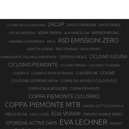
24CUP
24H DI CREMONA
24H DI FINALE
12 ORE DELLA LUNIGIANA
ANDREA BRUNO
ADAM ONDRA
24H VAL RENDENA
ALIA MARCELLINI
ASD EMISSIONI ZERO
ANNABELLA STROPPARO
ARCO
ASSIETTA LEGEND
BIKE TRANSALP
BOULDERING
CICLISMO LIGURIA
CAMPIONATO ITALIANO MARATHON
CERESOLE REALE
CICLISMO PIEMONTE
CICLISMO TOSCANA
CICLISMO STRADA
COGNE
CLASSIFICHE
CLASSIFICA
CLASSIFICA TOUR DE FRANCE
COLOSSAL EXTREME SHOW
COPPA DEL MONDO CICLOCROSS
COPPA ITALIA BOULDER
COPPA PIEMONTE
COPPA PIEMONTE CICLISMO
COPPA PIEMONTE MTB
DAVIDE SOTTOCORNOLA
ELIA VIVIANI
DIEGO ROSA
ENDURO WORLD SERIES
DIEGO ULISSI
EVA LECHNER
EPOREDIA ACTIVE DAYS
EVEREST