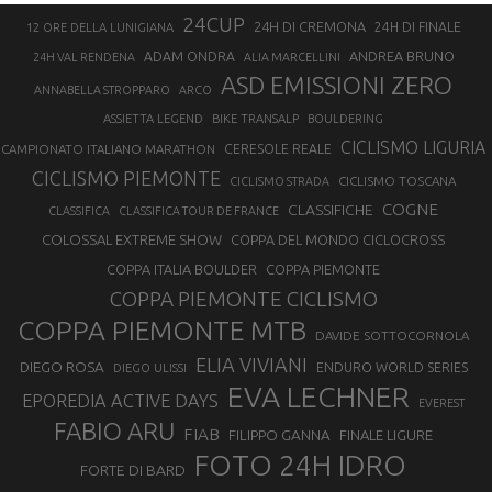
24CUP
24H DI CREMONA
24H DI FINALE
12 ORE DELLA LUNIGIANA
ANDREA BRUNO
ADAM ONDRA
24H VAL RENDENA
ALIA MARCELLINI
ASD EMISSIONI ZERO
ANNABELLA STROPPARO
ARCO
ASSIETTA LEGEND
BIKE TRANSALP
BOULDERING
CICLISMO LIGURIA
CAMPIONATO ITALIANO MARATHON
CERESOLE REALE
CICLISMO PIEMONTE
CICLISMO TOSCANA
CICLISMO STRADA
COGNE
CLASSIFICHE
CLASSIFICA
CLASSIFICA TOUR DE FRANCE
COLOSSAL EXTREME SHOW
COPPA DEL MONDO CICLOCROSS
COPPA ITALIA BOULDER
COPPA PIEMONTE
COPPA PIEMONTE CICLISMO
COPPA PIEMONTE MTB
DAVIDE SOTTOCORNOLA
ELIA VIVIANI
DIEGO ROSA
ENDURO WORLD SERIES
DIEGO ULISSI
EVA LECHNER
EPOREDIA ACTIVE DAYS
EVEREST
FABIO ARU
FIAB
FILIPPO GANNA
FINALE LIGURE
FOTO 24H IDRO
FORTE DI BARD