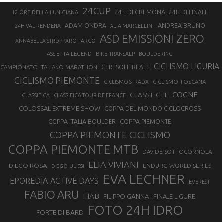
24CUP
24H DI CREMONA
24H DI FINALE
12 ORE DELLA LUNIGIANA
ANDREA BRUNO
ADAM ONDRA
24H VAL RENDENA
ALIA MARCELLINI
ASD EMISSIONI ZERO
ANNABELLA STROPPARO
ARCO
ASSIETTA LEGEND
BIKE TRANSALP
BOULDERING
CICLISMO LIGURIA
CAMPIONATO ITALIANO MARATHON
CERESOLE REALE
CICLISMO PIEMONTE
CICLISMO TOSCANA
CICLISMO STRADA
COGNE
CLASSIFICHE
CLASSIFICA
CLASSIFICA TOUR DE FRANCE
COLOSSAL EXTREME SHOW
COPPA DEL MONDO CICLOCROSS
COPPA ITALIA BOULDER
COPPA PIEMONTE
COPPA PIEMONTE CICLISMO
COPPA PIEMONTE MTB
DAVIDE SOTTOCORNOLA
ELIA VIVIANI
DIEGO ROSA
ENDURO WORLD SERIES
DIEGO ULISSI
EVA LECHNER
EPOREDIA ACTIVE DAYS
EVEREST
FABIO ARU
FIAB
FILIPPO GANNA
FINALE LIGURE
FOTO 24H IDRO
FORTE DI BARD