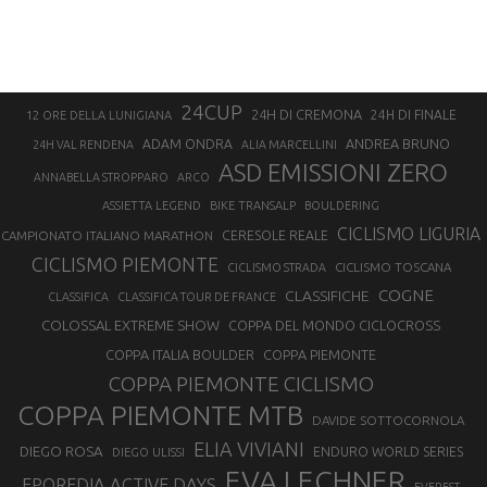
24CUP
24H DI CREMONA
24H DI FINALE
12 ORE DELLA LUNIGIANA
ANDREA BRUNO
ADAM ONDRA
24H VAL RENDENA
ALIA MARCELLINI
ASD EMISSIONI ZERO
ANNABELLA STROPPARO
ARCO
ASSIETTA LEGEND
BIKE TRANSALP
BOULDERING
CICLISMO LIGURIA
CAMPIONATO ITALIANO MARATHON
CERESOLE REALE
CICLISMO PIEMONTE
CICLISMO TOSCANA
CICLISMO STRADA
COGNE
CLASSIFICHE
CLASSIFICA
CLASSIFICA TOUR DE FRANCE
COLOSSAL EXTREME SHOW
COPPA DEL MONDO CICLOCROSS
COPPA ITALIA BOULDER
COPPA PIEMONTE
COPPA PIEMONTE CICLISMO
COPPA PIEMONTE MTB
DAVIDE SOTTOCORNOLA
ELIA VIVIANI
DIEGO ROSA
ENDURO WORLD SERIES
DIEGO ULISSI
EVA LECHNER
EPOREDIA ACTIVE DAYS