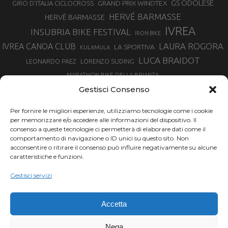
GS ODOLESE
GRAND PRIX WINDTEX
GIRO D’ITALIA CICLOCROSS
HERVÉ BARMASSE
HERVÈ BARMASSE
IVREA
INSUBRIA BIKE FESTIVAL
IRON BIKE
LAURA ROGORA
IVREA CANOA CLUB
LA SPORTIVA
KULAMULA
LUCA BRAIDOT
LORENZO SUDING
LEONARDO PAEZ
MARATHON BIKE DELLA BRIANZA
MARCO AURELIO FONTANA
Gestisci Consenso
MARTINA BERTA
MARCO COSTA
MARCO CAMANDONA
Per fornire le migliori esperienze, utilizziamo tecnologie come i cookie
MARTINO FRUET
MATHIEU VAN DER POEL
per memorizzare e/o accedere alle informazioni del dispositivo. Il
MATTEO TRENTIN
MIKE FELDERER
consenso a queste tecnologie ci permetterà di elaborare dati come il
MIRKO CELESTINO
NIBALI
NINO SCHURTER
comportamento di navigazione o ID unici su questo sito. Non
PARCO NAZIONALE GRAN PARADISO
acconsentire o ritirare il consenso può influire negativamente su alcune
PROMENADO BIKE
caratteristiche e funzioni.
SAM HILL
SANDRA MAIRHOFER
RAMPIGNADO
RACING TEAM DAYCO
STEFANO GHISOLFI
Gestisci servizi
SONNY COLBRELLI
SIMONE MORO
SUPERENDURO MTB
TIRRENO-ADRIATICO
TOUR DE FRANCE
Accetta
TRENTINO MTB
TRIATHLON
VINCENZO NIBALI
VAL DI SOLE
TRIATHLON OLIMPICO
Nega