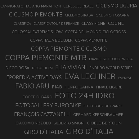
CICLISMO LIGURIA
CAMPIONATO ITALIANO MARATHON
CERESOLE REALE
CICLISMO PIEMONTE
CICLISMO TOSCANA
CICLISMO STRADA
COGNE
CLASSIFICHE
CLASSIFICA
CLASSIFICA TOUR DE FRANCE
COLOSSAL EXTREME SHOW
COPPA DEL MONDO CICLOCROSS
COPPA ITALIA BOULDER
COPPA PIEMONTE
COPPA PIEMONTE CICLISMO
COPPA PIEMONTE MTB
DAVIDE SOTTOCORNOLA
ELIA VIVIANI
DIEGO ROSA
ENDURO WORLD SERIES
DIEGO ULISSI
EVA LECHNER
EPOREDIA ACTIVE DAYS
EVEREST
FABIO ARU
FIAB
FILIPPO GANNA
FINALE LIGURE
FOTO 24H IDRO
FORTE DI BARD
FOTOGALLERY EUROBIKE
FOTO TOUR DE FRANCE
FRANÇOIS CAZZANELLI
GERHARD KERSCHBAUMER
GIOELE BERTOLINI
GIACOMO NIZZOLO
GILBERTO SIMONI
GIRO D’ITALIA
GIRO D'ITALIA