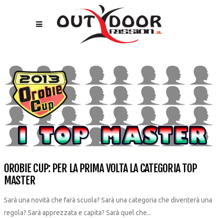
OROBIE CUP: PER LA PRIMA VOLTA LA CATEGORIA TOP
MASTER
Sarà una novità che farà scuola? Sarà una categoria che diventerà una
regola? Sarà apprezzata e capita? Sarà quel che...