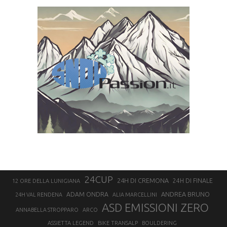
24CUP
24H DI CREMONA
24H DI FINALE
12 ORE DELLA LUNIGIANA
ANDREA BRUNO
ADAM ONDRA
24H VAL RENDENA
ALIA MARCELLINI
ASD EMISSIONI ZERO
ANNABELLA STROPPARO
ARCO
ASSIETTA LEGEND
BIKE TRANSALP
BOULDERING