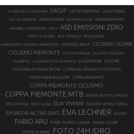
24CUP
24H DI CREMONA
24H DI FINALE
12 ORE DELLA LUNIGIANA
ANDREA BRUNO
ADAM ONDRA
24H VAL RENDENA
ALIA MARCELLINI
ASD EMISSIONI ZERO
ANNABELLA STROPPARO
ARCO
ASSIETTA LEGEND
BIKE TRANSALP
BOULDERING
CICLISMO LIGURIA
CAMPIONATO ITALIANO MARATHON
CERESOLE REALE
CICLISMO PIEMONTE
CICLISMO TOSCANA
CICLISMO STRADA
COGNE
CLASSIFICHE
CLASSIFICA
CLASSIFICA TOUR DE FRANCE
COLOSSAL EXTREME SHOW
COPPA DEL MONDO CICLOCROSS
COPPA ITALIA BOULDER
COPPA PIEMONTE
COPPA PIEMONTE CICLISMO
COPPA PIEMONTE MTB
DAVIDE SOTTOCORNOLA
ELIA VIVIANI
DIEGO ROSA
ENDURO WORLD SERIES
DIEGO ULISSI
EVA LECHNER
EPOREDIA ACTIVE DAYS
EVEREST
FABIO ARU
FIAB
FILIPPO GANNA
FINALE LIGURE
FOTO 24H IDRO
FORTE DI BARD