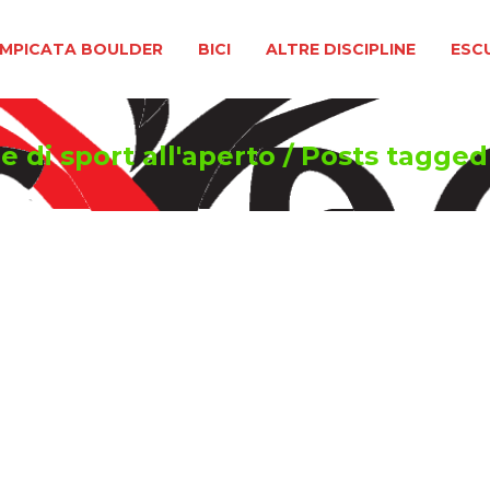
BOULDER
BICI
ALTRE DISCIPLINE
ESCURSIONIS
MPICATA BOULDER
BICI
ALTRE DISCIPLINE
ESC
e di sport all'aperto
/
Posts tagge