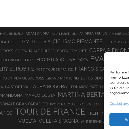
ANDREA BRUNO
ADAM ONDRA
H VAL RENDENA
ALIA MARCELLINI
ANNABELLA 
CICLISMO PIEMONTE
CICLISMO LIGURIA
REALE
CICLISMO STRAD
COPPA PIEMONT
OCROSS
COPPA ITALIA BOULDER
COPPA PIEMONTE
EVA LECH
EPOREDIA ACTIVE DAYS
DURO WORLD SERIES
ERY EUROBIKE
FRANÇOIS CAZZANELLI
FOTO TOUR DE FRANCE
Per fornire 
memorizzare 
GS ODOLESE
GRAND PRIX WINDTEX
HERVÈ 
IRO D’ITALIA CICLOCROSS
tecnologie 
LAURA ROGORA
LA SPORTIVA
LORENZO SUDIN
LEONARDO PAEZ
LA
ID unici su 
MARTINA BERTA
negativamen
MARCO COSTA
MARTINO F
CAMANDONA
IONALE GRAN PARADISO
Gestisci serv
RAMPIG
PROMENADO BIKE
RACING TEAM DAYCO
TOUR DE FRANCE
ATICO
TRENTINO MTB
TRIA
Ac
VUELTA SPAGNA
VUELTA
WINTER TRIATHLON