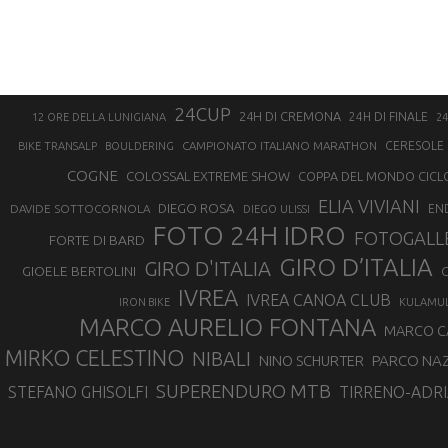
24CUP
24H DI CREMONA
24H DI FINALE
12 ORE DELLA LUNIGIANA
24
CAMPIONATO ITALIANO MARATHON
CERESOLE 
BIKE TRANSALP
BOULDERING
COGNE
COLOSSAL EXTREME SHOW
COPPA DEL MONDO CICL
ELIA VIVIANI
DIEGO ROSA
DAVIDE SOTTOCORNOLA
EN
DIEGO ULISSI
FOTO 24H IDRO
FOTOGALL
FORTE DI BARD
GIRO D’ITALIA
GIRO D'ITALIA
GIOELE BERTOLINI
G
IVREA
IVREA CANOA CLUB
IRON BIKE
KULAMU
MARCO AURELIO FONTANA
MARCO 
MIRKO CELESTINO
NIBALI
NINO SCHURTER
PARCO NAZ
SUPERENDURO MTB
STEFANO GHISOLFI
TIRRENO-ADRI