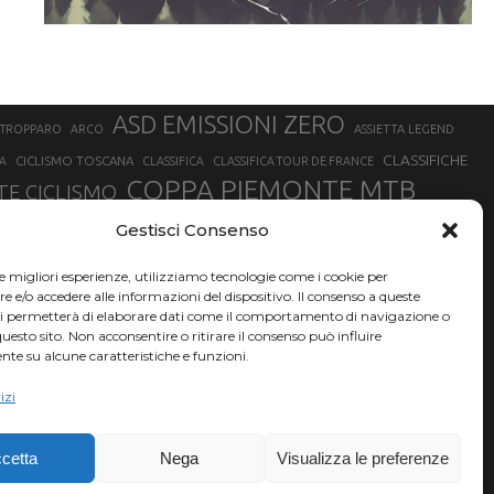
ASD EMISSIONI ZERO
STROPPARO
ARCO
ASSIETTA LEGEND
CLASSIFICHE
CICLISMO TOSCANA
A
CLASSIFICA
CLASSIFICA TOUR DE FRANCE
COPPA PIEMONTE MTB
E CICLISMO
NER
FABIO ARU
Gestisci Consenso
FIAB
FILIPPO GANNA
FINALE LIGURE
EVEREST
GERHARD KERSCHBAUMER
GIACOMO NIZZOLO
GILBERTO SIMONI
le migliori esperienze, utilizziamo tecnologie come i cookie per
HERVÉ BARMASSE
INSUBRIA BIKE FESTIVAL
e/o accedere alle informazioni del dispositivo. Il consenso a queste
BARMASSE
ci permetterà di elaborare dati come il comportamento di navigazione o
LUCA BRAIDOT
G
MARATHON BIKE DELLA BRIANZA
questo sito. Non acconsentire o ritirare il consenso può influire
te su alcune caratteristiche e funzioni.
RUET
MATHIEU VAN DER POEL
MATTEO TRENTIN
MIKE FELDERER
izi
SAM HILL
SANDRA MAIRHOFER
SONNY COLBRELLI
NADO
SIMONE MORO
VINCENZO NIBALI
VAL DI SOLE
TRIATHLON OLIMPICO
THLON
cetta
Nega
Visualizza le preferenze