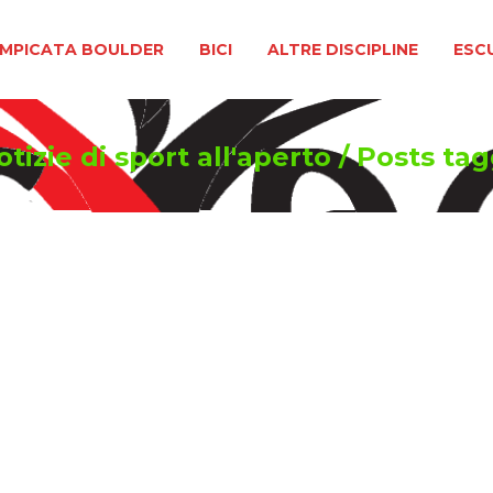
BOULDER
BICI
ALTRE DISCIPLINE
ESCURSIONIS
MPICATA BOULDER
BICI
ALTRE DISCIPLINE
ESC
tizie di sport all'aperto
/
Posts ta