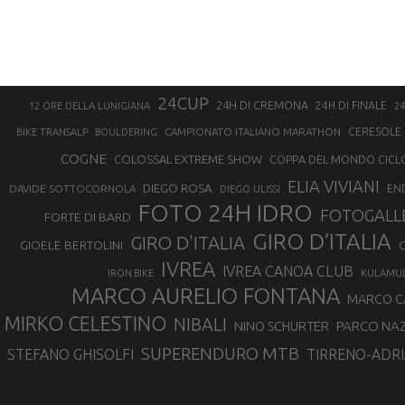
24CUP
24H DI CREMONA
24H DI FINALE
12 ORE DELLA LUNIGIANA
24
CAMPIONATO ITALIANO MARATHON
CERESOLE 
BIKE TRANSALP
BOULDERING
COGNE
COLOSSAL EXTREME SHOW
COPPA DEL MONDO CICL
ELIA VIVIANI
DIEGO ROSA
DAVIDE SOTTOCORNOLA
EN
DIEGO ULISSI
FOTO 24H IDRO
FOTOGALL
FORTE DI BARD
GIRO D’ITALIA
GIRO D'ITALIA
GIOELE BERTOLINI
G
IVREA
IVREA CANOA CLUB
IRON BIKE
KULAMU
MARCO AURELIO FONTANA
MARCO 
MIRKO CELESTINO
NIBALI
NINO SCHURTER
PARCO NAZ
SUPERENDURO MTB
STEFANO GHISOLFI
TIRRENO-ADRI