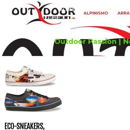
ALPINISMO
ARRAMPICATA 
ALPINISMO
ARRA
Outdoor Passion | No
ECO-SNEAKERS,