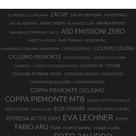
24CUP
24H DI CREMONA
24H DI FINALE
12 ORE DELLA LUNIGIANA
ANDREA BRUNO
ADAM ONDRA
24H VAL RENDENA
ALIA MARCELLINI
ASD EMISSIONI ZERO
ANNABELLA STROPPARO
ARCO
ASSIETTA LEGEND
BIKE TRANSALP
BOULDERING
CICLISMO LIGURIA
CAMPIONATO ITALIANO MARATHON
CERESOLE REALE
CICLISMO PIEMONTE
CICLISMO TOSCANA
CICLISMO STRADA
COGNE
CLASSIFICHE
CLASSIFICA
CLASSIFICA TOUR DE FRANCE
COLOSSAL EXTREME SHOW
COPPA DEL MONDO CICLOCROSS
COPPA ITALIA BOULDER
COPPA PIEMONTE
COPPA PIEMONTE CICLISMO
COPPA PIEMONTE MTB
DAVIDE SOTTOCORNOLA
ELIA VIVIANI
DIEGO ROSA
ENDURO WORLD SERIES
DIEGO ULISSI
EVA LECHNER
EPOREDIA ACTIVE DAYS
EVEREST
FABIO ARU
FIAB
FILIPPO GANNA
FINALE LIGURE