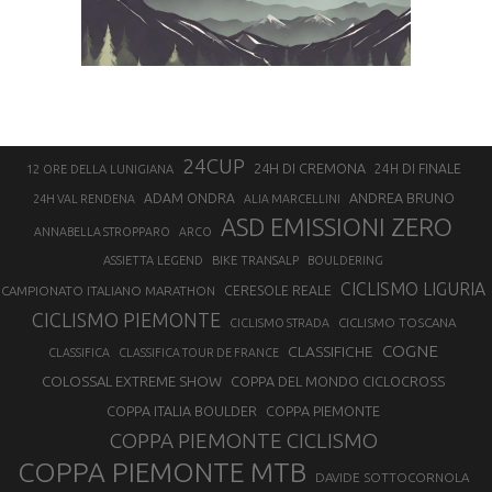
24CUP
24H DI CREMONA
24H DI FINALE
12 ORE DELLA LUNIGIANA
ANDREA BRUNO
ADAM ONDRA
24H VAL RENDENA
ALIA MARCELLINI
ASD EMISSIONI ZERO
ANNABELLA STROPPARO
ARCO
ASSIETTA LEGEND
BIKE TRANSALP
BOULDERING
CICLISMO LIGURIA
CAMPIONATO ITALIANO MARATHON
CERESOLE REALE
CICLISMO PIEMONTE
CICLISMO TOSCANA
CICLISMO STRADA
COGNE
CLASSIFICHE
CLASSIFICA
CLASSIFICA TOUR DE FRANCE
COLOSSAL EXTREME SHOW
COPPA DEL MONDO CICLOCROSS
COPPA ITALIA BOULDER
COPPA PIEMONTE
COPPA PIEMONTE CICLISMO
COPPA PIEMONTE MTB
DAVIDE SOTTOCORNOLA