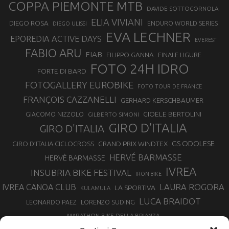
COPPA PIEMONTE MTB
DAVIDE SOTTOCORNOLA
ELIA VIVIANI
DIEGO ROSA
ENDURO WORLD SERIES
DIEGO ULISSI
EVA LECHNER
EPOREDIA ACTIVE DAYS
EVEREST
FABIO ARU
FIAB
FILIPPO GANNA
FINALE LIGURE
FOTO 24H IDRO
FORTE DI BARD
FOTOGALLERY EUROBIKE
FOTO TOUR DE FRANCE
FRANÇOIS CAZZANELLI
GERHARD KERSCHBAUMER
GIOELE BERTOLINI
GIACOMO NIZZOLO
GILBERTO SIMONI
GIRO D’ITALIA
GIRO D'ITALIA
GS ODOLESE
GRAND PRIX WINDTEX
GIRO D’ITALIA CICLOCROSS
HERVÉ BARMASSE
HERVÈ BARMASSE
IVREA
INSUBRIA BIKE FESTIVAL
IRON BIKE
LAURA ROGORA
IVREA CANOA CLUB
LA SPORTIVA
KULAMULA
LUCA BRAIDOT
LORENZO SUDING
LEONARDO PAEZ
MARATHON BIKE DELLA BRIANZA
MARCO AURELIO FONTANA