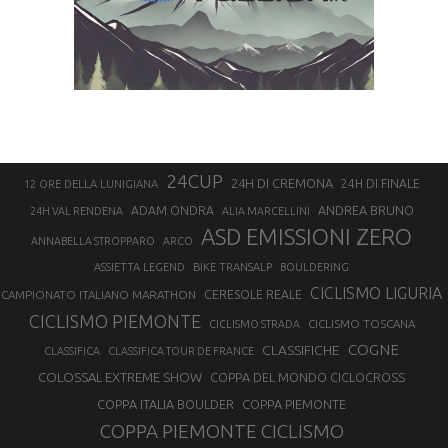
24CUP
24H DI CREMONA
24H DI FINALE
12 ORE DELLA LUNIGIANA
ANDREA BRUNO
ADAM ONDRA
24H VAL RENDENA
ALIA MARCELLINI
ASD EMISSIONI ZERO
ANNABELLA STROPPARO
ARCO
ASSIETTA LEGEND
BIKE TRANSALP
BOULDERING
CICLISMO LIGURIA
CAMPIONATO ITALIANO MARATHON
CERESOLE REALE
CICLISMO PIEMONTE
CICLISMO TOSCANA
CICLISMO STRADA
COGNE
CLASSIFICHE
CLASSIFICA
CLASSIFICA TOUR DE FRANCE
COLOSSAL EXTREME SHOW
COPPA DEL MONDO CICLOCROSS
COPPA ITALIA BOULDER
COPPA PIEMONTE
COPPA PIEMONTE CICLISMO