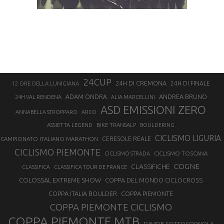
24CUP
24H DI CREMONA
24H DI FINALE
12 ORE DELLA LUNIGIANA
ANDREA BRUNO
ADAM ONDRA
24H VAL RENDENA
ALIA MARCELLINI
ASD EMISSIONI ZERO
ANNABELLA STROPPARO
ARCO
ASSIETTA LEGEND
BIKE TRANSALP
BOULDERING
CICLISMO LIGURIA
CAMPIONATO ITALIANO MARATHON
CERESOLE REALE
CICLISMO PIEMONTE
CICLISMO TOSCANA
CICLISMO STRADA
COGNE
CLASSIFICHE
CLASSIFICA
CLASSIFICA TOUR DE FRANCE
COLOSSAL EXTREME SHOW
COPPA DEL MONDO CICLOCROSS
COPPA ITALIA BOULDER
COPPA PIEMONTE
COPPA PIEMONTE CICLISMO
COPPA PIEMONTE MTB
DAVIDE SOTTOCORNOLA