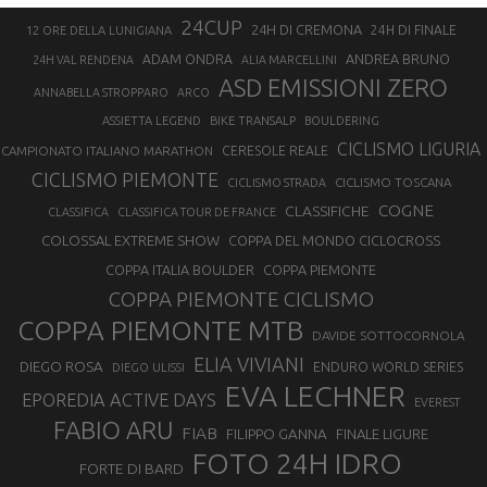
24CUP
24H DI CREMONA
24H DI FINALE
12 ORE DELLA LUNIGIANA
ANDREA BRUNO
ADAM ONDRA
24H VAL RENDENA
ALIA MARCELLINI
ASD EMISSIONI ZERO
ANNABELLA STROPPARO
ARCO
ASSIETTA LEGEND
BIKE TRANSALP
BOULDERING
CICLISMO LIGURIA
CAMPIONATO ITALIANO MARATHON
CERESOLE REALE
CICLISMO PIEMONTE
CICLISMO TOSCANA
CICLISMO STRADA
COGNE
CLASSIFICHE
CLASSIFICA
CLASSIFICA TOUR DE FRANCE
COLOSSAL EXTREME SHOW
COPPA DEL MONDO CICLOCROSS
COPPA ITALIA BOULDER
COPPA PIEMONTE
COPPA PIEMONTE CICLISMO
COPPA PIEMONTE MTB
DAVIDE SOTTOCORNOLA
ELIA VIVIANI
DIEGO ROSA
ENDURO WORLD SERIES
DIEGO ULISSI
EVA LECHNER
EPOREDIA ACTIVE DAYS
EVEREST
FABIO ARU
FIAB
FILIPPO GANNA
FINALE LIGURE
FOTO 24H IDRO
FORTE DI BARD