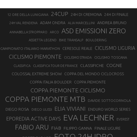
24CUP
24H DI CREMONA
24H DI FINALE
12 ORE DELLA LUNIGIANA
ANDREA BRUNO
ADAM ONDRA
24H VAL RENDENA
ALIA MARCELLINI
ASD EMISSIONI ZERO
ANNABELLA STROPPARO
ARCO
ASSIETTA LEGEND
BIKE TRANSALP
BOULDERING
CICLISMO LIGURIA
CAMPIONATO ITALIANO MARATHON
CERESOLE REALE
CICLISMO PIEMONTE
CICLISMO TOSCANA
CICLISMO STRADA
COGNE
CLASSIFICHE
CLASSIFICA
CLASSIFICA TOUR DE FRANCE
COLOSSAL EXTREME SHOW
COPPA DEL MONDO CICLOCROSS
COPPA ITALIA BOULDER
COPPA PIEMONTE
COPPA PIEMONTE CICLISMO
COPPA PIEMONTE MTB
DAVIDE SOTTOCORNOLA
ELIA VIVIANI
DIEGO ROSA
ENDURO WORLD SERIES
DIEGO ULISSI
EVA LECHNER
EPOREDIA ACTIVE DAYS
EVEREST
FABIO ARU
FIAB
FILIPPO GANNA
FINALE LIGURE
FOTO 24H IDRO