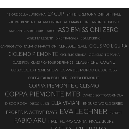
24CUP
24H DI CREMONA
24H DI FINALE
12 ORE DELLA LUNIGIANA
ANDREA BRUNO
ADAM ONDRA
24H VAL RENDENA
ALIA MARCELLINI
ASD EMISSIONI ZERO
ANNABELLA STROPPARO
ARCO
ASSIETTA LEGEND
BIKE TRANSALP
BOULDERING
CICLISMO LIGURIA
CAMPIONATO ITALIANO MARATHON
CERESOLE REALE
CICLISMO PIEMONTE
CICLISMO TOSCANA
CICLISMO STRADA
COGNE
CLASSIFICHE
CLASSIFICA
CLASSIFICA TOUR DE FRANCE
COLOSSAL EXTREME SHOW
COPPA DEL MONDO CICLOCROSS
COPPA ITALIA BOULDER
COPPA PIEMONTE
COPPA PIEMONTE CICLISMO
COPPA PIEMONTE MTB
DAVIDE SOTTOCORNOLA
ELIA VIVIANI
DIEGO ROSA
ENDURO WORLD SERIES
DIEGO ULISSI
EVA LECHNER
EPOREDIA ACTIVE DAYS
EVEREST
FABIO ARU
FIAB
FILIPPO GANNA
FINALE LIGURE