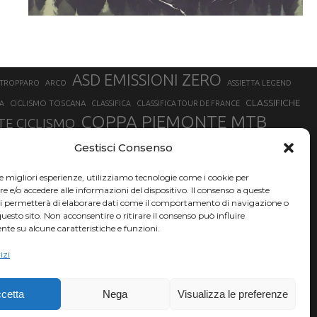
ASD EMISSIONI ZERO
STROPPARO
ARCO
ASSIETTA LEGEND
CLASSIFICHE
CICLISMO TOSCANA
A
CLASSIFICA
CLASSIFICA TOUR DE FRANCE
COPPA PIEMONTE MTB
E CICLISMO
NER
FABIO ARU
Gestisci Consenso
FIAB
FILIPPO GANNA
FINALE LIGURE
EVEREST
GERHARD KERSCHBAUMER
GIACOMO NIZZOLO
GILBERTO SIMONI
le migliori esperienze, utilizziamo tecnologie come i cookie per
HERVÉ BARMASSE
INSUBRIA BIKE FESTIVAL
e/o accedere alle informazioni del dispositivo. Il consenso a queste
BARMASSE
ci permetterà di elaborare dati come il comportamento di navigazione o
LUCA BRAIDOT
G
MARATHON BIKE DELLA BRIANZA
questo sito. Non acconsentire o ritirare il consenso può influire
te su alcune caratteristiche e funzioni.
RUET
MATHIEU VAN DER POEL
MATTEO TRENTIN
MIKE FELDERER
izi
SAM HILL
SANDRA MAIRHOFER
SONNY COLBRELLI
NADO
SIMONE MORO
VINCENZO NIBALI
VAL DI SOLE
TRIATHLON OLIMPICO
THLON
cetta
Nega
Visualizza le preferenze