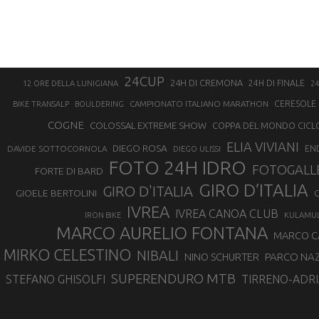
24CUP
24H DI CREMONA
24H DI FINALE
12 ORE DELLA LUNIGIANA
24
CAMPIONATO ITALIANO MARATHON
CERESOLE 
BIKE TRANSALP
BOULDERING
COGNE
COLOSSAL EXTREME SHOW
COPPA DEL MONDO CICL
ELIA VIVIANI
DIEGO ROSA
DAVIDE SOTTOCORNOLA
EN
DIEGO ULISSI
FOTO 24H IDRO
FOTOGALL
FORTE DI BARD
GIRO D’ITALIA
GIRO D'ITALIA
GIOELE BERTOLINI
G
IVREA
IVREA CANOA CLUB
IRON BIKE
KULAMU
MARCO AURELIO FONTANA
MARCO 
MIRKO CELESTINO
NIBALI
NINO SCHURTER
PARCO NAZ
SUPERENDURO MTB
STEFANO GHISOLFI
TIRRENO-ADRI