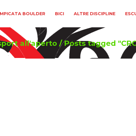
BOULDER
BICI
ALTRE DISCIPLINE
ESCURSIONIS
MPICATA BOULDER
BICI
ALTRE DISCIPLINE
ESC
sport all'aperto
/
Posts tagged "C