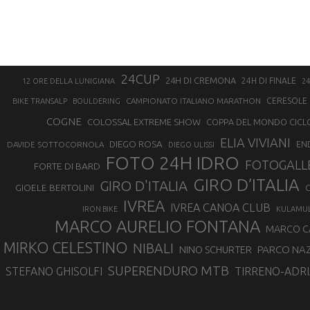
24CUP
24H DI CREMONA
24H DI FINALE
12 ORE DELLA LUNIGIANA
24
CAMPIONATO ITALIANO MARATHON
CERESOLE 
BIKE TRANSALP
BOULDERING
COGNE
COLOSSAL EXTREME SHOW
COPPA DEL MONDO CICL
ELIA VIVIANI
DIEGO ROSA
DAVIDE SOTTOCORNOLA
EN
DIEGO ULISSI
FOTO 24H IDRO
FOTOGALL
FORTE DI BARD
GIRO D’ITALIA
GIRO D'ITALIA
GIOELE BERTOLINI
G
IVREA
IVREA CANOA CLUB
IRON BIKE
KULAMU
MARCO AURELIO FONTANA
MARCO 
MIRKO CELESTINO
NIBALI
NINO SCHURTER
PARCO NAZ
SUPERENDURO MTB
STEFANO GHISOLFI
TIRRENO-ADRI