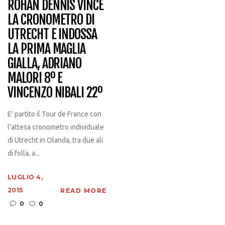
ROHAN DENNIS VINCE
LA CRONOMETRO DI
UTRECHT E INDOSSA
LA PRIMA MAGLIA
GIALLA, ADRIANO
MALORI 8º E
VINCENZO NIBALI 22º
E' partito il Tour de France con
l'attesa cronometro individuale
di Utrecht in Olanda, tra due ali
di folla, a...
LUGLIO 4,
2015
READ MORE
0
0