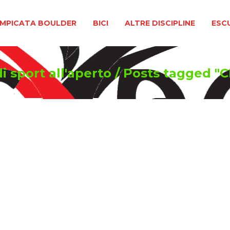
BOULDER
BICI
ALTRE DISCIPLINE
ESCURSIONIS
MPICATA BOULDER
BICI
ALTRE DISCIPLINE
ESC
i sport all'aperto
/
Posts tagged 