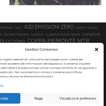
ASD EMISSIONI ZERO
STROPPARO
ARCO
ASSIETTA LEGEND
CLASSIFICHE
CICLISMO TOSCANA
A
CLASSIFICA
CLASSIFICA TOUR DE FRANCE
COPPA PIEMONTE MTB
E CICLISMO
NER
FABIO ARU
Gestisci Consenso
FIAB
FILIPPO GANNA
FINALE LIGURE
EVEREST
GERHARD KERSCHBAUMER
GIACOMO NIZZOLO
GILBERTO SIMONI
le migliori esperienze, utilizziamo tecnologie come i cookie per
HERVÉ BARMASSE
INSUBRIA BIKE FESTIVAL
e/o accedere alle informazioni del dispositivo. Il consenso a queste
BARMASSE
ci permetterà di elaborare dati come il comportamento di navigazione o
LUCA BRAIDOT
G
MARATHON BIKE DELLA BRIANZA
questo sito. Non acconsentire o ritirare il consenso può influire
te su alcune caratteristiche e funzioni.
RUET
MATHIEU VAN DER POEL
MATTEO TRENTIN
MIKE FELDERER
izi
SAM HILL
SANDRA MAIRHOFER
SONNY COLBRELLI
NADO
SIMONE MORO
VINCENZO NIBALI
VAL DI SOLE
TRIATHLON OLIMPICO
THLON
cetta
Nega
Visualizza le preferenze