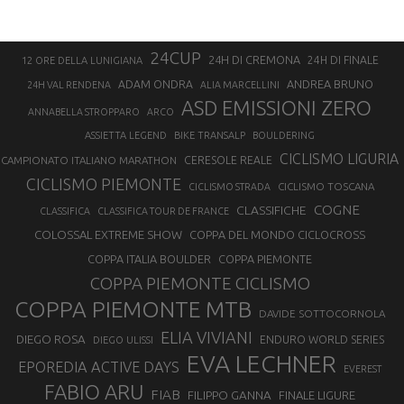
24CUP
24H DI CREMONA
24H DI FINALE
12 ORE DELLA LUNIGIANA
ANDREA BRUNO
ADAM ONDRA
24H VAL RENDENA
ALIA MARCELLINI
ASD EMISSIONI ZERO
ANNABELLA STROPPARO
ARCO
ASSIETTA LEGEND
BIKE TRANSALP
BOULDERING
CICLISMO LIGURIA
CAMPIONATO ITALIANO MARATHON
CERESOLE REALE
CICLISMO PIEMONTE
CICLISMO TOSCANA
CICLISMO STRADA
COGNE
CLASSIFICHE
CLASSIFICA
CLASSIFICA TOUR DE FRANCE
COLOSSAL EXTREME SHOW
COPPA DEL MONDO CICLOCROSS
COPPA ITALIA BOULDER
COPPA PIEMONTE
COPPA PIEMONTE CICLISMO
COPPA PIEMONTE MTB
DAVIDE SOTTOCORNOLA
ELIA VIVIANI
DIEGO ROSA
ENDURO WORLD SERIES
DIEGO ULISSI
EVA LECHNER
EPOREDIA ACTIVE DAYS
EVEREST
FABIO ARU
FIAB
FILIPPO GANNA
FINALE LIGURE