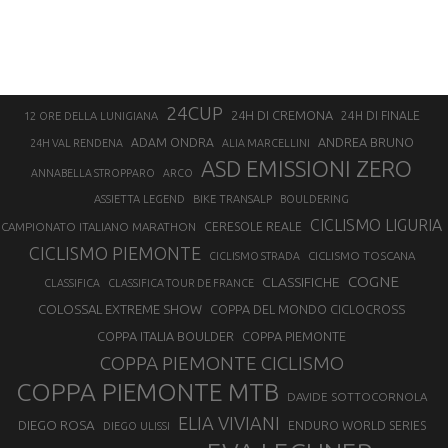
24CUP
24H DI CREMONA
24H DI FINALE
12 ORE DELLA LUNIGIANA
ANDREA BRUNO
ADAM ONDRA
24H VAL RENDENA
ALIA MARCELLINI
ASD EMISSIONI ZERO
ANNABELLA STROPPARO
ARCO
ASSIETTA LEGEND
BIKE TRANSALP
BOULDERING
CICLISMO LIGURIA
CAMPIONATO ITALIANO MARATHON
CERESOLE REALE
CICLISMO PIEMONTE
CICLISMO TOSCANA
CICLISMO STRADA
COGNE
CLASSIFICHE
CLASSIFICA
CLASSIFICA TOUR DE FRANCE
COLOSSAL EXTREME SHOW
COPPA DEL MONDO CICLOCROSS
COPPA ITALIA BOULDER
COPPA PIEMONTE
COPPA PIEMONTE CICLISMO
COPPA PIEMONTE MTB
DAVIDE SOTTOCORNOLA
ELIA VIVIANI
DIEGO ROSA
ENDURO WORLD SERIES
DIEGO ULISSI